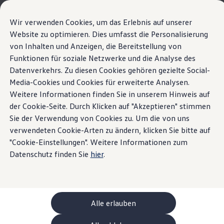
Modelli e configuratore
La sua configurazione
Wir verwenden Cookies, um das Erlebnis auf unserer
Modelli speciali UNITED
Website zu optimieren. Dies umfasst die Personalisierung
Consulenza e acquisto
La nuova ID. Polo
von Inhalten und Anzeigen, die Bereitstellung von
Vai a
Passa al
Offerte attuali
contenuto
piè di
Clienti aziendali e flotte
Funktionen für soziale Netzwerke und die Analyse des
Interni
pagina
principale
Veicoli in pronta consegna
Datenverkehrs. Zu diesen Cookies gehören gezielte Social-
Highlight
Dettagli ed equipaggiamenti
Occasioni
Media-Cookies und Cookies für erweiterte Analysen.
Finanziamento
Calcolatore di leasing
Weitere Informationen finden Sie in unserem Hinweis auf
Home
Modelli e configuratore
Nuova ID. Polo
Elettromobilità
der Cookie-Seite. Durch Klicken auf "Akzeptieren" stimmen
Il viaggio inizia non
Costi e finanziamenti
Sie der Verwendung von Cookies zu. Um die von uns
Ricarica e autonomia
Ricaricare a casa
verwendeten Cookie-Arten zu ändern, klicken Sie bitte auf
appena si sale a bordo.
Ricaricare fuori casa
"Cookie-Einstellungen". Weitere Informationen zum
Cosa si nasconde nella
Ricarica bidirezionale
Datenschutz finden Sie
hier
.
Soluzione di energia rinnovabile: Helion
Simulatore di autonomia
ID. Polo
Simulatore del tempo di ricarica
e-route planner
Dettagli ed
ChargeOn
Tecnologia e batteria
Alle erlauben
Come funziona il sistema di batterie dei modelli
equipaggiamento
Sostenibilità