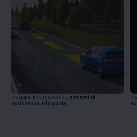
4
Maggiori informazioni sui
sistemi di
Ma
assistenza alla guida
as