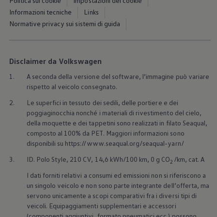
Politica sui cookie
Impostazioni dei cookie
Informazioni tecniche
Links
Normative privacy sui sistemi di guida
Disclaimer da Volkswagen
1.
A seconda della versione del software, l’immagine può variare
rispetto al veicolo consegnato.
2.
Le superfici in tessuto dei sedili, delle portiere e dei
poggiaginocchia nonché i materiali di rivestimento del cielo,
della moquette e dei tappetini sono realizzati in filato Seaqual,
composto al 100% da PET. Maggiori informazioni sono
2
3
disponibili su https://www.seaqual.org/seaqual-yarn/
3.
ID. Polo Style, 210 CV, 14,6 kWh/100 km, 0 g CO
/km, cat. A
2
I dati forniti relativi a consumi ed emissioni non si riferiscono a
un singolo veicolo e non sono parte integrante dell’offerta, ma
Maggiori informazioni sulle
linee
Ma
servono unicamente a scopi comparativi fra i diversi tipi di
d’equipaggiamento
veicoli. Equipaggiamenti supplementari e accessori
(componenti aggiuntivi, formato pneumatici ecc.) possono