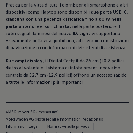
e invitanti, tanto che salendo a bordo ci si sente già a
Pratica per la vitta di tutti i giorni: per gli smartphone e altri
casa.
dispositivi come i laptop sono disponibili
due porte USB-C,
ciascuna con una potenza di ricarica fino a 60 W nella
Maggiori informazioni sugli interni
parte anteriore
e, su
richiesta,
nella parte posteriore. I
sobri segnali luminosi del nuovo
ID. Light
vi supportano
visivamente nella vita quotidiana, ad esempio con istruzioni
di navigazione o con informazioni dei sistemi di assistenza.
Due ampi display,
il Digital Cockpit da 26 cm (10,2 pollici)
dietro al volante e il sistema di infotainment Innovision
centrale da 32,7 cm (12,9 pollici) offrono un accesso rapido
a tutte le informazioni più importanti.
1
AMAG Import AG (Impressum)
Equipaggiamenti e
Volkswagen AG (Note legali e informazioni redazionali)
Informazioni Legali
Normative sulla privacy
design