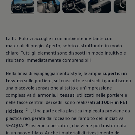
Un tocco di pregio,
Blog Volkswagen
, 1 di 5
, 2 di 5
, 3 di 5
, 4 di 5
, 5 di 5
fin nei minimi
dettagli
La ID. Polo vi accoglie in un ambiente invitante con
materiali di pregio. Aperto, sobrio e strutturato in modo
chiaro. Tutti gli elementi sono disposti in modo intuitivo e
risultano immediatamente comprensibili.
Nella linea di equipaggiamento Style, le ampie
superfici in
tessuto
sulle portiere, sul cruscotto e sui sedili garantiscono
una piacevole sensazione al tatto e un’impressione
complessiva di armonia. I
tessuti
utilizzati nelle portiere e
nelle fasce centrali dei sedili sono realizzati
al 100% in PET
2
riciclato
.
Una parte della plastica impiegata proviene da
Esterni
plastica recuperata dall’oceano nell’ambito dell’iniziativa
SEAQUAL® insieme a pescatori, che viene poi trasformata
Il design dinamico della ID. Polo si basa sul nuovo
in un nuovo filato. Anche i materiali di rivestimento del