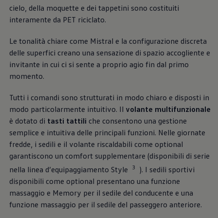
linguaggio stilistico «Pure Positive». Linee ben
cielo, della moquette e dei tappetini sono costituiti
definite, superfici pulite e proporzioni equilibrate le
interamente da PET riciclato.
conferiscono un aspetto moderno e sicuro di sé. Su
richiesta, i listelli luminosi anteriori e posteriori
Le tonalità chiare come Mistral e la configurazione discreta
disponibili come optional, i loghi
Volkswagen
delle superfici creano una sensazione di spazio accogliente e
illuminati e i fari a LED Matrix IQ.LIGHT rendono la
invitante in cui ci si sente a proprio agio fin dal primo
firma luminosa, già di grande impatto, ancora più
momento.
incisiva.
Tutti i comandi sono strutturati in modo chiaro e disposti in
Maggiori informazioni sugli esterni
modo particolarmente intuitivo. Il
volante multifunzionale
è dotato di
tasti tattili
che consentono una gestione
Interni
semplice e intuitiva delle principali funzioni. Nelle giornate
fredde, i sedili e il volante riscaldabili come optional
Vi diamo il benvenuto a bordo della ID. Polo. Scoprite
garantiscono un comfort supplementare (disponibili di serie
gli interni in grado di coniugare in modo armonioso
3
nella linea d’equipaggiamento Style
). I sedili sportivi
chiarezza e facilità di utilizzo. Grandi display, tasti
disponibili come optional presentano una funzione
tattili, sedili riscaldabili e pratiche porte USB-C
massaggio e Memory per il sedile del conducente e una
garantiscono intuitività e comfort. Grazie ai materiali
funzione massaggio per il sedile del passeggero anteriore.
e ai tessuti di alta qualità gli interni risultano spaziosi