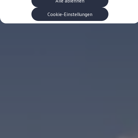
Alle ablehnen
Garanzia & durata
Riciclaggio: recuperare le materie prime
ID. Display head-up
Cookie-Einstellungen
Pompa di calore Volkswagen
Servizi e accessori
Campagne di richiamo
Assistenza e ricambi
Accessori e lifestyle
Garanzia
Pacchetti di servizi
Assistenza in caso di guasti o incidenti
Clever Repair / Totalrepair
Rapporto del danno online
Assicurazioni
Extra digitali
Ricerca dei servizi per il proprio modello
App Volkswagen, login e shop
Collegare cellulare e veicolo
Aggiornamenti per software, mappe e radio
Manuale digitale
Disattivazione della rete di telefonia mobile 2
myVolkswagen
Scoprire e vivere l’esperienza
Impegno calcistico
Rivista Volkswagen