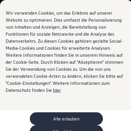
Modelli e configuratore
La sua configurazione
Wir verwenden Cookies, um das Erlebnis auf unserer
Modelli speciali UNITED
Website zu optimieren. Dies umfasst die Personalisierung
Consulenza e acquisto
von Inhalten und Anzeigen, die Bereitstellung von
Vai a
Passa al
Offerte attuali
contenuto
piè di
Clienti aziendali e flotte
Funktionen für soziale Netzwerke und die Analyse des
pagina
principale
Veicoli in pronta consegna
Datenverkehrs. Zu diesen Cookies gehören gezielte Social-
Occasioni
Media-Cookies und Cookies für erweiterte Analysen.
Finanziamento
Calcolatore di leasing
Weitere Informationen finden Sie in unserem Hinweis auf
Elettromobilità
der Cookie-Seite. Durch Klicken auf "Akzeptieren" stimmen
Costi e finanziamenti
Sie der Verwendung von Cookies zu. Um die von uns
Ricarica e autonomia
Ricaricare a casa
verwendeten Cookie-Arten zu ändern, klicken Sie bitte auf
Ricaricare fuori casa
"Cookie-Einstellungen". Weitere Informationen zum
Ricarica bidirezionale
Datenschutz finden Sie
hier
.
Soluzione di energia rinnovabile: Helion
Simulatore di autonomia
Simulatore del tempo di ricarica
e-route planner
ChargeOn
Tecnologia e batteria
Alle erlauben
Come funziona il sistema di batterie dei modelli
Sostenibilità