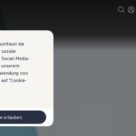
 umfasst die
 soziale
 Social-Media-
n unserem
erwendung von
 auf "Cookie-
le erlauben