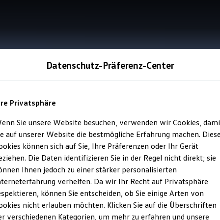
Datenschutz-Präferenz-Center
okies, um das Erlebnis auf unserer Website zu optimieren. Dies
von Inhalten und Anzeigen, die Bereitstellung von Funktionen für
e Analyse des Datenverkehrs. Zu diesen Cookies gehören gezielte
hre Privatsphäre
ies für erweiterte Analysen. Weitere Informationen finden Sie i
Cookie-Seite. Durch Klicken auf "Akzeptieren" stimmen Sie der V
enn Sie unsere Website besuchen, verwenden wir Cookies, dami
e von uns verwendeten Cookie-Arten zu ändern, klicken Sie bitte
ie auf unserer Website die bestmögliche Erfahrung machen. Dies
Weitere Informationen zum Datenschutz finden Sie
hier
.
ookies können sich auf Sie, Ihre Präferenzen oder Ihr Gerät
eziehen. Die Daten identifizieren Sie in der Regel nicht direkt; sie
önnen Ihnen jedoch zu einer stärker personalisierten
nterneterfahrung verhelfen. Da wir Ihr Recht auf Privatsphäre
llungen
Alle ablehnen
Al
espektieren, können Sie entscheiden, ob Sie einige Arten von
ookies nicht erlauben möchten. Klicken Sie auf die Überschriften
 ID.
er verschiedenen Kategorien, um mehr zu erfahren und unsere