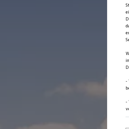
Garanzia & durata
S
Riciclaggio: recuperare le materie prime
e
ID. Display head-up
Pompa di calore Volkswagen
D
Servizi e accessori
d
Campagne di richiamo
e
Assistenza e ricambi
Accessori e lifestyle
S
Garanzia
Pacchetti di servizi
W
Assistenza in caso di guasti o incidenti
Clever Repair / Totalrepair
i
Rapporto del danno online
D
Assicurazioni
Extra digitali
Ricerca dei servizi per il proprio modello
-
App Volkswagen, login e shop
b
Collegare cellulare e veicolo
Aggiornamenti per software, mappe e radio
Manuale digitale
-
Disattivazione della rete di telefonia mobile 2
v
myVolkswagen
Scoprire e vivere l’esperienza
Impegno calcistico
Rivista Volkswagen