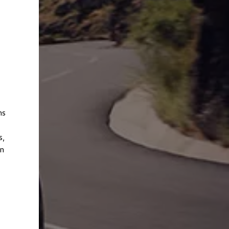
ns
s,
en