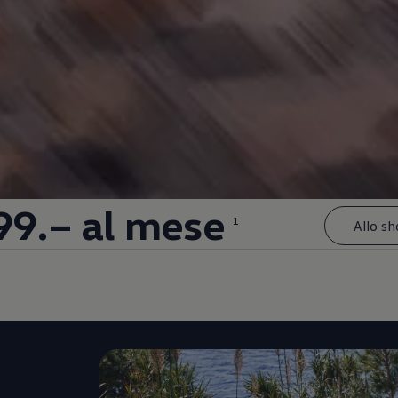
99.– al mese
1
Allo s