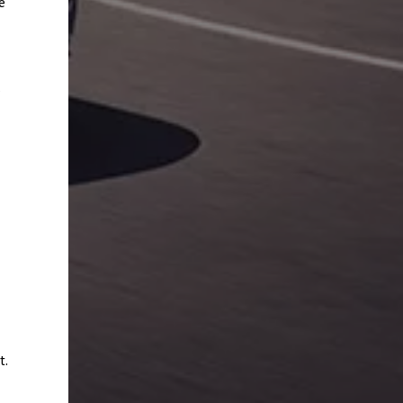
e
s
t.