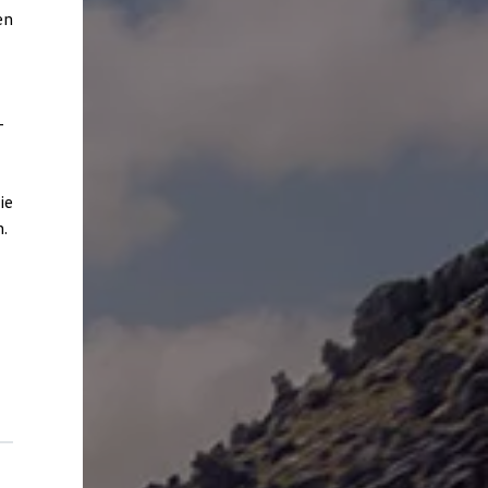
en
-
ie
.