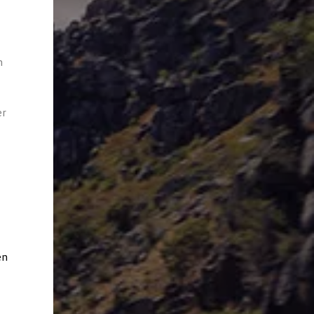
n
er
en