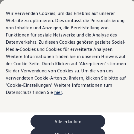
Modelli e configuratore
La sua configurazione
Wir verwenden Cookies, um das Erlebnis auf unserer
Modelli speciali UNITED
Website zu optimieren. Dies umfasst die Personalisierung
Consulenza e acquisto
La nuova ID. Polo
von Inhalten und Anzeigen, die Bereitstellung von
Vai a
Passa al
Offerte attuali
contenuto
piè di
Clienti aziendali e flotte
Funktionen für soziale Netzwerke und die Analyse des
pagina
principale
Veicoli in pronta consegna
Datenverkehrs. Zu diesen Cookies gehören gezielte Social-
Highlight
Dettagli ed equipaggiamenti
Occasioni
Media-Cookies und Cookies für erweiterte Analysen.
Finanziamento
Calcolatore di leasing
Weitere Informationen finden Sie in unserem Hinweis auf
Home
Modelli e configuratore
Nuova ID. Polo
Elettromobilità
der Cookie-Seite. Durch Klicken auf "Akzeptieren" stimmen
Costi e finanziamenti
Sie der Verwendung von Cookies zu. Um die von uns
Ricarica e autonomia
Ricaricare a casa
verwendeten Cookie-Arten zu ändern, klicken Sie bitte auf
Ricaricare fuori casa
"Cookie-Einstellungen". Weitere Informationen zum
Cosa si nasconde nella
Ricarica bidirezionale
Datenschutz finden Sie
hier
.
Soluzione di energia rinnovabile: Helion
Simulatore di autonomia
ID. Polo
Simulatore del tempo di ricarica
e-route planner
Dettagli ed
ChargeOn
Tecnologia e batteria
Alle erlauben
Come funziona il sistema di batterie dei modelli
equipaggiamento
Sostenibilità