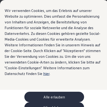
Modelli e configuratore
La sua configurazione
Wir verwenden Cookies, um das Erlebnis auf unserer
Modelli speciali UNITED
Website zu optimieren. Dies umfasst die Personalisierung
Consulenza e acquisto
La nuova ID. Polo
von Inhalten und Anzeigen, die Bereitstellung von
Vai a
Passa al
Offerte attuali
contenuto
piè di
Clienti aziendali e flotte
Funktionen für soziale Netzwerke und die Analyse des
Esterni
pagina
principale
Veicoli in pronta consegna
Datenverkehrs. Zu diesen Cookies gehören gezielte Social-
Highlight
Dettagli ed equipaggiamenti
Occasioni
Media-Cookies und Cookies für erweiterte Analysen.
Finanziamento
Calcolatore di leasing
Weitere Informationen finden Sie in unserem Hinweis auf
Home
Modelli e configuratore
Nuova ID. Polo
Elettromobilità
der Cookie-Seite. Durch Klicken auf "Akzeptieren" stimmen
Forme familiari.
Costi e finanziamenti
Sie der Verwendung von Cookies zu. Um die von uns
Ricarica e autonomia
Ricaricare a casa
verwendeten Cookie-Arten zu ändern, klicken Sie bitte auf
Potenza inedita.
Ricaricare fuori casa
"Cookie-Einstellungen". Weitere Informationen zum
Cosa si nasconde nella
Ricarica bidirezionale
Datenschutz finden Sie
hier
.
Soluzione di energia rinnovabile: Helion
Simulatore di autonomia
ID. Polo
Simulatore del tempo di ricarica
e-route planner
Dettagli ed
ChargeOn
Tecnologia e batteria
Alle erlauben
Come funziona il sistema di batterie dei modelli
equipaggiamento
Sostenibilità