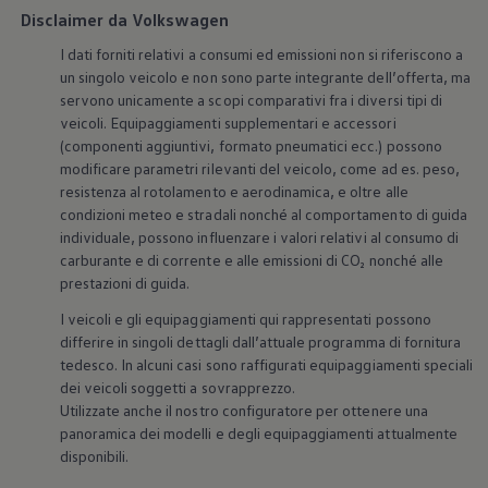
e invitanti, tanto che salendo a bordo ci si sente già a
Disclaimer da Volkswagen
casa.
I dati forniti relativi a consumi ed emissioni non si riferiscono a
un singolo veicolo e non sono parte integrante dell’offerta, ma
Maggiori informazioni sugli interni
servono unicamente a scopi comparativi fra i diversi tipi di
veicoli. Equipaggiamenti supplementari e accessori
(componenti aggiuntivi, formato pneumatici ecc.) possono
modificare parametri rilevanti del veicolo, come ad es. peso,
resistenza al rotolamento e aerodinamica, e oltre alle
condizioni meteo e stradali nonché al comportamento di guida
individuale, possono influenzare i valori relativi al consumo di
carburante e di corrente e alle emissioni di CO₂ nonché alle
prestazioni di guida.
1
I veicoli e gli equipaggiamenti qui rappresentati possono
differire in singoli dettagli dall’attuale programma di fornitura
tedesco. In alcuni casi sono raffigurati equipaggiamenti speciali
dei veicoli soggetti a sovrapprezzo.
Utilizzate anche il nostro configuratore per ottenere una
Equipaggiamenti e
panoramica dei modelli e degli equipaggiamenti attualmente
disponibili.
design