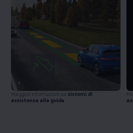
4
Maggiori informazioni sui
sistemi di
Ma
assistenza alla guida
as