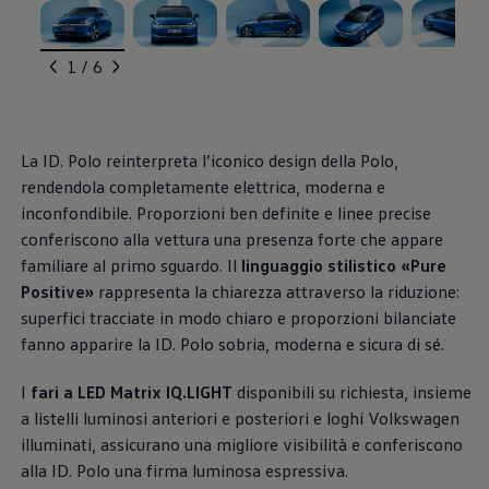
Un tocco di pregio,
Blog Volkswagen
, 1 di 6
, 2 di 6
, 3 di 6
, 4 di 6
, 5 di 6
fin nei minimi
1 / 6
dettagli
La ID. Polo reinterpreta l’iconico design della Polo,
rendendola completamente elettrica, moderna e
inconfondibile. Proporzioni ben definite e linee precise
conferiscono alla vettura una presenza forte che appare
familiare al primo sguardo. Il
linguaggio stilistico «Pure
Positive»
rappresenta la chiarezza attraverso la riduzione:
superfici tracciate in modo chiaro e proporzioni bilanciate
fanno apparire la ID. Polo sobria, moderna e sicura di sé.
I
fari a LED Matrix IQ.LIGHT
disponibili su richiesta, insieme
a listelli luminosi anteriori e posteriori e loghi
Volkswagen
Esterni
illuminati, assicurano una migliore visibilità e conferiscono
Il design dinamico della ID. Polo si basa sul nuovo
alla ID. Polo una firma luminosa espressiva.