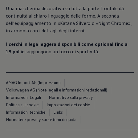
linguaggio stilistico «Pure Positive». Linee ben
Una mascherina decorativa su tutta la parte frontale dà
definite, superfici pulite e proporzioni equilibrate le
continuità al chiaro linguaggio delle forme. A seconda
conferiscono un aspetto moderno e sicuro di sé. Su
dell’equipaggiamento in «Katana Silver» o «Night Chrome»,
richiesta, i listelli luminosi anteriori e posteriori
in armonia con i dettagli degli interni.
disponibili come optional, i loghi
Volkswagen
illuminati e i fari a LED Matrix IQ.LIGHT rendono la
I
cerchi in lega leggera disponibili come optional fino a
firma luminosa, già di grande impatto, ancora più
19 pollici
aggiungono un tocco di sportività.
incisiva.
Maggiori informazioni sugli esterni
Interni
AMAG Import AG (Impressum)
Volkswagen AG (Note legali e informazioni redazionali)
Vi diamo il benvenuto a bordo della ID. Polo. Scoprite
Informazioni Legali
Normative sulla privacy
gli interni in grado di coniugare in modo armonioso
Politica sui cookie
Impostazioni dei cookie
chiarezza e facilità di utilizzo. Grandi display, tasti
Informazioni tecniche
Links
tattili, sedili riscaldabili e pratiche porte USB-C
Normative privacy sui sistemi di guida
garantiscono intuitività e comfort. Grazie ai materiali
e ai tessuti di alta qualità gli interni risultano spaziosi