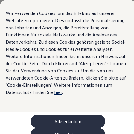
Modelli e configuratore
La sua configurazione
Wir verwenden Cookies, um das Erlebnis auf unserer
Modelli speciali UNITED
Website zu optimieren. Dies umfasst die Personalisierung
Consulenza e acquisto
La nuova ID. Polo
von Inhalten und Anzeigen, die Bereitstellung von
Vai a
Passa al
Offerte attuali
contenuto
piè di
Clienti aziendali e flotte
Funktionen für soziale Netzwerke und die Analyse des
pagina
principale
Veicoli in pronta consegna
Datenverkehrs. Zu diesen Cookies gehören gezielte Social-
Highlight
Dettagli ed equipaggiamenti
Occasioni
Media-Cookies und Cookies für erweiterte Analysen.
Finanziamento
Calcolatore di leasing
Weitere Informationen finden Sie in unserem Hinweis auf
Home
Modelli e configuratore
Nuova ID. Polo
Elettromobilità
der Cookie-Seite. Durch Klicken auf "Akzeptieren" stimmen
Costi e finanziamenti
Sie der Verwendung von Cookies zu. Um die von uns
Ricarica e autonomia
Ricaricare a casa
verwendeten Cookie-Arten zu ändern, klicken Sie bitte auf
Ricaricare fuori casa
"Cookie-Einstellungen". Weitere Informationen zum
Cosa si nasconde nella
Ricarica bidirezionale
Datenschutz finden Sie
hier
.
Soluzione di energia rinnovabile: Helion
Simulatore di autonomia
ID. Polo
Simulatore del tempo di ricarica
e-route planner
Dettagli ed
ChargeOn
Tecnologia e batteria
Alle erlauben
Come funziona il sistema di batterie dei modelli
equipaggiamento
Sostenibilità