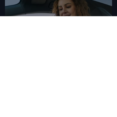
Controllo per
veicoli ibridi ed
elettrici
La mobilità elettrica non è solo entusiasmante e