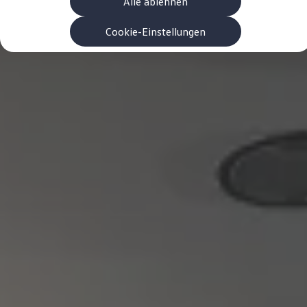
Alle ablehnen
Garanzia & durata
Riciclaggio: recuperare le materie prime
ID. Display head-up
Cookie-Einstellungen
Pompa di calore Volkswagen
Servizi e accessori
Campagne di richiamo
Assistenza e ricambi
Accessori e lifestyle
Garanzia
Pacchetti di servizi
Assistenza in caso di guasti o incidenti
Clever Repair / Totalrepair
Rapporto del danno online
Assicurazioni
Extra digitali
Ricerca dei servizi per il proprio modello
App Volkswagen, login e shop
Collegare cellulare e veicolo
Aggiornamenti per software, mappe e radio
Manuale digitale
Disattivazione della rete di telefonia mobile 2
myVolkswagen
Scoprire e vivere l’esperienza
Impegno calcistico
Rivista Volkswagen