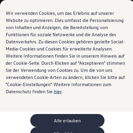
Modelli e configuratore
La sua configurazione
Wir verwenden Cookies, um das Erlebnis auf unserer
Modelli speciali UNITED
Website zu optimieren. Dies umfasst die Personalisierung
Consulenza e acquisto
von Inhalten und Anzeigen, die Bereitstellung von
Vai a
Passa al
Offerte attuali
contenuto
piè di
Clienti aziendali e flotte
Funktionen für soziale Netzwerke und die Analyse des
pagina
principale
Veicoli in pronta consegna
Datenverkehrs. Zu diesen Cookies gehören gezielte Social-
Occasioni
Media-Cookies und Cookies für erweiterte Analysen.
Finanziamento
Calcolatore di leasing
Weitere Informationen finden Sie in unserem Hinweis auf
Elettromobilità
der Cookie-Seite. Durch Klicken auf "Akzeptieren" stimmen
Costi e finanziamenti
Sie der Verwendung von Cookies zu. Um die von uns
Ricarica e autonomia
Ricaricare a casa
verwendeten Cookie-Arten zu ändern, klicken Sie bitte auf
Ricaricare fuori casa
"Cookie-Einstellungen". Weitere Informationen zum
Ricarica bidirezionale
Datenschutz finden Sie
hier
.
Soluzione di energia rinnovabile: Helion
Simulatore di autonomia
Simulatore del tempo di ricarica
e-route planner
ChargeOn
Tecnologia e batteria
Alle erlauben
Come funziona il sistema di batterie dei modelli
Sostenibilità