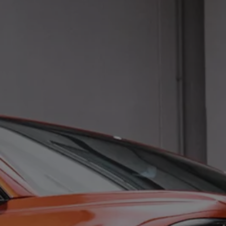
Garanzia & durata
Riciclaggio: recuperare le materie prime
ID. Display head-up
Pompa di calore Volkswagen
Servizi e accessori
Campagne di richiamo
Assistenza e ricambi
Accessori e lifestyle
Garanzia
Pacchetti di servizi
Assistenza in caso di guasti o incidenti
Clever Repair / Totalrepair
Rapporto del danno online
Assicurazioni
Extra digitali
Ricerca dei servizi per il proprio modello
App Volkswagen, login e shop
Collegare cellulare e veicolo
Aggiornamenti per software, mappe e radio
Manuale digitale
Disattivazione della rete di telefonia mobile 2
myVolkswagen
Scoprire e vivere l’esperienza
Impegno calcistico
Rivista Volkswagen