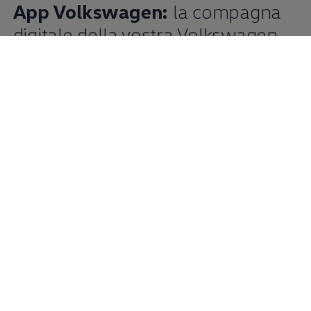
App
Volkswagen
:
la compagna
digitale della vostra
Volkswagen
Con l’app
Volkswagen
potete accedere comodamente ai
servizi digitali della vostra
Volkswagen
. L’app è necessaria
per attivarli e collegare il veicolo. Tramite l’app avete
accesso ai servizi di VW Connect, We Connect o Car-Net e
potete, ad esempio, pianificare un percorso e verificare lo
stato del veicolo. E con We Charge, potete caricare e
pagare in viaggio in tutta comodità.
Maggiori informazioni sull’app
Volkswagen
Scaricare dall’App Store
Scaricare da Google Play