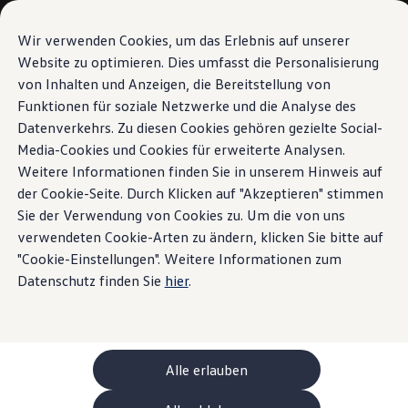
Modelli e configuratore
La sua configurazione
Wir verwenden Cookies, um das Erlebnis auf unserer
Modelli speciali UNITED
Website zu optimieren. Dies umfasst die Personalisierung
Consulenza e acquisto
von Inhalten und Anzeigen, die Bereitstellung von
Vai a
Passa al
Offerte attuali
contenuto
piè di
Clienti aziendali e flotte
Funktionen für soziale Netzwerke und die Analyse des
pagina
principale
Veicoli in pronta consegna
Datenverkehrs. Zu diesen Cookies gehören gezielte Social-
Occasioni
Media-Cookies und Cookies für erweiterte Analysen.
Finanziamento
Calcolatore di leasing
Weitere Informationen finden Sie in unserem Hinweis auf
Elettromobilità
der Cookie-Seite. Durch Klicken auf "Akzeptieren" stimmen
Costi e finanziamenti
Sie der Verwendung von Cookies zu. Um die von uns
Ricarica e autonomia
Ricaricare a casa
verwendeten Cookie-Arten zu ändern, klicken Sie bitte auf
Ricaricare fuori casa
"Cookie-Einstellungen". Weitere Informationen zum
Ricarica bidirezionale
Datenschutz finden Sie
hier
.
Soluzione di energia rinnovabile: Helion
Simulatore di autonomia
Simulatore del tempo di ricarica
e-route planner
ChargeOn
Tecnologia e batteria
Alle erlauben
Come funziona il sistema di batterie dei modelli
Sostenibilità