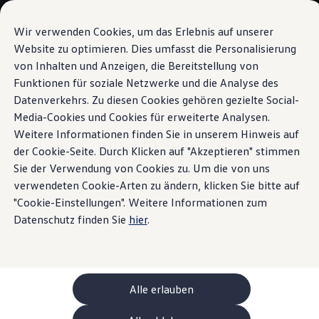
Modelli e configuratore
La sua configurazione
Wir verwenden Cookies, um das Erlebnis auf unserer
Modelli speciali UNITED
Website zu optimieren. Dies umfasst die Personalisierung
Consulenza e acquisto
von Inhalten und Anzeigen, die Bereitstellung von
Vai a
Passa al
Offerte attuali
contenuto
piè di
Clienti aziendali e flotte
Funktionen für soziale Netzwerke und die Analyse des
Pacchetti d’equipaggiamenti
pagina
principale
Veicoli in pronta consegna
Datenverkehrs. Zu diesen Cookies gehören gezielte Social-
Occasioni
Media-Cookies und Cookies für erweiterte Analysen.
Finanziamento
Calcolatore di leasing
Weitere Informationen finden Sie in unserem Hinweis auf
Elettromobilità
der Cookie-Seite. Durch Klicken auf "Akzeptieren" stimmen
Desideri extra? Nessun
Costi e finanziamenti
Sie der Verwendung von Cookies zu. Um die von uns
Ricarica e autonomia
Ricaricare a casa
verwendeten Cookie-Arten zu ändern, klicken Sie bitte auf
problema.
Ricaricare fuori casa
"Cookie-Einstellungen". Weitere Informationen zum
Ricarica bidirezionale
Datenschutz finden Sie
hier
.
Soluzione di energia rinnovabile: Helion
Simulatore di autonomia
Simulatore del tempo di ricarica
e-route planner
ChargeOn
Tecnologia e batteria
Alle erlauben
Come funziona il sistema di batterie dei modelli
Sostenibilità