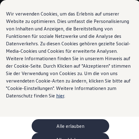
Modelli e configuratore
La sua configurazione
Wir verwenden Cookies, um das Erlebnis auf unserer
Modelli speciali UNITED
Website zu optimieren. Dies umfasst die Personalisierung
Consulenza e acquisto
von Inhalten und Anzeigen, die Bereitstellung von
Vai a
Passa al
Offerte attuali
contenuto
piè di
Clienti aziendali e flotte
Funktionen für soziale Netzwerke und die Analyse des
App
Volkswagen
pagina
principale
Veicoli in pronta consegna
Datenverkehrs. Zu diesen Cookies gehören gezielte Social-
Occasioni
Media-Cookies und Cookies für erweiterte Analysen.
Finanziamento
Calcolatore di leasing
Weitere Informationen finden Sie in unserem Hinweis auf
Elettromobilità
der Cookie-Seite. Durch Klicken auf "Akzeptieren" stimmen
Connettetevi
alla vostra
Costi e finanziamenti
Sie der Verwendung von Cookies zu. Um die von uns
Ricarica e autonomia
Ricaricare a casa
verwendeten Cookie-Arten zu ändern, klicken Sie bitte auf
auto
Ricaricare fuori casa
"Cookie-Einstellungen". Weitere Informationen zum
Ricarica bidirezionale
Datenschutz finden Sie
hier
.
Soluzione di energia rinnovabile: Helion
Simulatore di autonomia
Simulatore del tempo di ricarica
e-route planner
ChargeOn
Tecnologia e batteria
Alle erlauben
Come funziona il sistema di batterie dei modelli
Sostenibilità