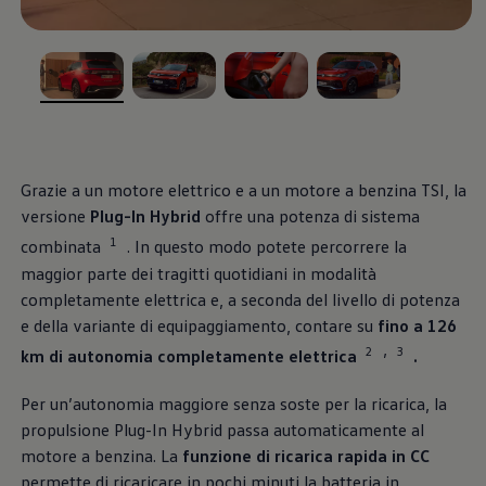
Blog Volkswagen
, 1 di 4
, 2 di 4
, 3 di 4
, 4 di 4
Grazie a un motore elettrico e a un motore a benzina TSI, la
versione
Plug-In Hybrid
offre una potenza di sistema
1
combinata
. In questo modo potete percorrere la
maggior parte dei tragitti quotidiani in modalità
completamente elettrica e, a seconda del livello di potenza
e della variante di equipaggiamento, contare su
fino a 126
2
3
,
km di autonomia completamente elettrica
.
Per un’autonomia maggiore senza soste per la ricarica, la
propulsione Plug-In Hybrid passa automaticamente al
motore a benzina. La
funzione di ricarica rapida in CC
permette di ricaricare in pochi minuti la batteria in