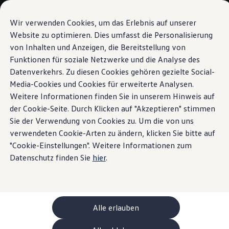
Modelli e configuratore
La sua configurazione
Wir verwenden Cookies, um das Erlebnis auf unserer
Modelli speciali UNITED
Website zu optimieren. Dies umfasst die Personalisierung
Consulenza e acquisto
von Inhalten und Anzeigen, die Bereitstellung von
Vai a
Passa al
Offerte attuali
contenuto
piè di
Clienti aziendali e flotte
Funktionen für soziale Netzwerke und die Analyse des
eHybrid
pagina
principale
Veicoli in pronta consegna
Datenverkehrs. Zu diesen Cookies gehören gezielte Social-
Occasioni
Media-Cookies und Cookies für erweiterte Analysen.
Finanziamento
Calcolatore di leasing
Weitere Informationen finden Sie in unserem Hinweis auf
Elettromobilità
der Cookie-Seite. Durch Klicken auf "Akzeptieren" stimmen
Doppiamente
Costi e finanziamenti
Sie der Verwendung von Cookies zu. Um die von uns
Ricarica e autonomia
Ricaricare a casa
verwendeten Cookie-Arten zu ändern, klicken Sie bitte auf
vantaggiosa:
la Tiguan
Ricaricare fuori casa
"Cookie-Einstellungen". Weitere Informationen zum
Ricarica bidirezionale
Datenschutz finden Sie
hier
.
eHybrid
Soluzione di energia rinnovabile: Helion
Simulatore di autonomia
Simulatore del tempo di ricarica
e-route planner
ChargeOn
Tecnologia e batteria
Alle erlauben
Come funziona il sistema di batterie dei modelli
Sostenibilità