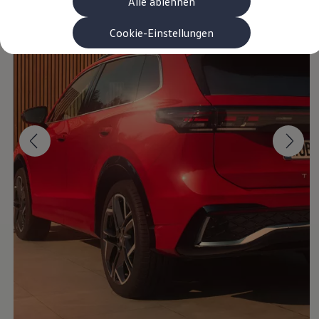
Alle ablehnen
Garanzia & durata
Riciclaggio: recuperare le materie prime
ID. Display head-up
Cookie-Einstellungen
Pompa di calore Volkswagen
Servizi e accessori
Campagne di richiamo
Assistenza e ricambi
Accessori e lifestyle
Garanzia
Pacchetti di servizi
Assistenza in caso di guasti o incidenti
Clever Repair / Totalrepair
Rapporto del danno online
Assicurazioni
Extra digitali
Ricerca dei servizi per il proprio modello
App Volkswagen, login e shop
Collegare cellulare e veicolo
Aggiornamenti per software, mappe e radio
Manuale digitale
Disattivazione della rete di telefonia mobile 2
myVolkswagen
Scoprire e vivere l’esperienza
Impegno calcistico
Rivista Volkswagen