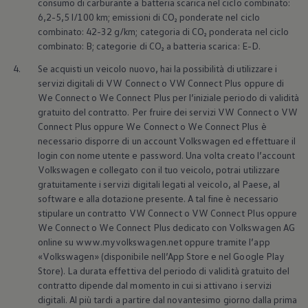
consumo di carburante a batteria scarica nel ciclo combinato:
6,2-5,5 l/100 km; emissioni di CO₂ ponderate nel ciclo
combinato: 42-32 g/km; categoria di CO₂ ponderata nel ciclo
combinato: B; categorie di CO₂ a batteria scarica: E-D.
4.
Se acquisti un veicolo nuovo, hai la possibilità di utilizzare i
servizi digitali di VW Connect o VW Connect Plus oppure di
We Connect o We Connect Plus per l’iniziale periodo di validità
gratuito del contratto. Per fruire dei servizi VW Connect o VW
Connect Plus oppure We Connect o We Connect Plus è
necessario disporre di un account
Volkswagen
ed effettuare il
login con nome utente e password. Una volta creato l’account
Volkswagen
e collegato con il tuo veicolo, potrai utilizzare
gratuitamente i servizi digitali legati al veicolo, al Paese, al
software e alla dotazione presente. A tal fine è necessario
stipulare un contratto VW Connect o VW Connect Plus oppure
We Connect o We Connect Plus dedicato con
Volkswagen
AG
online su www.myvolkswagen.net oppure tramite l’app
«
Volkswagen
» (disponibile nell’App Store e nel Google Play
Store). La durata effettiva del periodo di validità gratuito del
contratto dipende dal momento in cui si attivano i servizi
digitali. Al più tardi a partire dal novantesimo giorno dalla prima