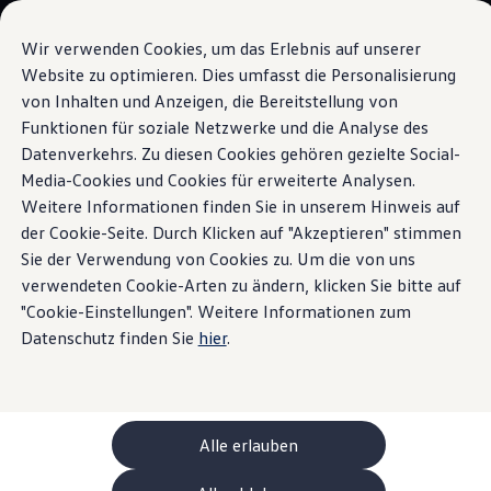
Modelli e configuratore
La sua configurazione
Wir verwenden Cookies, um das Erlebnis auf unserer
Modelli speciali UNITED
Website zu optimieren. Dies umfasst die Personalisierung
Consulenza e acquisto
von Inhalten und Anzeigen, die Bereitstellung von
Vai a
Passa al
Offerte attuali
contenuto
piè di
Clienti aziendali e flotte
Funktionen für soziale Netzwerke und die Analyse des
Navigazione online e intrattenimento
pagina
principale
Veicoli in pronta consegna
Datenverkehrs. Zu diesen Cookies gehören gezielte Social-
Occasioni
Media-Cookies und Cookies für erweiterte Analysen.
Finanziamento
Calcolatore di leasing
Weitere Informationen finden Sie in unserem Hinweis auf
Elettromobilità
der Cookie-Seite. Durch Klicken auf "Akzeptieren" stimmen
Con
Volkswagen
Costi e finanziamenti
Sie der Verwendung von Cookies zu. Um die von uns
Ricarica e autonomia
Ricaricare a casa
verwendeten Cookie-Arten zu ändern, klicken Sie bitte auf
Connect arrivate dritti
Ricaricare fuori casa
"Cookie-Einstellungen". Weitere Informationen zum
Ricarica bidirezionale
Datenschutz finden Sie
hier
.
a destinazione
Soluzione di energia rinnovabile: Helion
Simulatore di autonomia
Simulatore del tempo di ricarica
e-route planner
ChargeOn
Tecnologia e batteria
Alle erlauben
Come funziona il sistema di batterie dei modelli
Sostenibilità