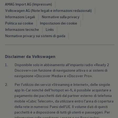
Blog Volkswagen
AMAG Import AG (Impressum)
Volkswagen AG (Note legali e informazioni redazionali)
Informazioni Legali
Normative sulla privacy
Politica sui cookie
Impostazioni dei cookie
Informazioni tecniche
Links
Normative privacy sui sistemi di guida
Disclaimer da Volkswagen
1.
Disponibile solo in abbinamento all’impianto radio «Ready 2
Discover» con funzione di navigazione attiva o ai sistemi di
navigazione «Discover Media» e «Discover Pro».
2.
Per l’utilizzo dei servizi «Streaming e Internet», delle singole
app In-Car nonché dell’hotspot wi-fi, è possibile acquistare a
pagamento dei pacchetti dati dal partner esterno di telefonia
mobile «Cubic Telecom», da utilizzare entro l’area di copertura
della rete in numerosi Paesi dell’UE. Il volume dati di questi
pacchetti è a disposizione di tutti gli utenti e passeggeri. Per
informazioni sulle condizioni, i prezzi e sui Paesi inclusi