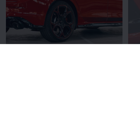
Connettività
4 di 4 elementi
All (4)
Connettività (4)
4 di 4
elementi