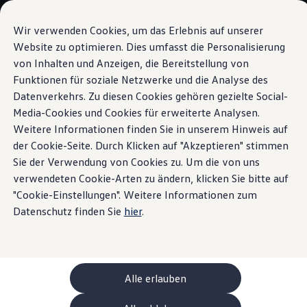
Modelli e configuratore
La sua configurazione
Wir verwenden Cookies, um das Erlebnis auf unserer
Modelli speciali UNITED
Website zu optimieren. Dies umfasst die Personalisierung
Consulenza e acquisto
von Inhalten und Anzeigen, die Bereitstellung von
Vai a
Passa al
Offerte attuali
contenuto
piè di
Clienti aziendali e flotte
Funktionen für soziale Netzwerke und die Analyse des
App
Volkswagen
pagina
principale
Veicoli in pronta consegna
Datenverkehrs. Zu diesen Cookies gehören gezielte Social-
Occasioni
Media-Cookies und Cookies für erweiterte Analysen.
Finanziamento
Calcolatore di leasing
Weitere Informationen finden Sie in unserem Hinweis auf
Elettromobilità
der Cookie-Seite. Durch Klicken auf "Akzeptieren" stimmen
Connettetevi alla
vostra
Costi e finanziamenti
Sie der Verwendung von Cookies zu. Um die von uns
Ricarica e autonomia
Ricaricare a casa
verwendeten Cookie-Arten zu ändern, klicken Sie bitte auf
auto.
Ricaricare fuori casa
"Cookie-Einstellungen". Weitere Informationen zum
Ricarica bidirezionale
Datenschutz finden Sie
hier
.
Soluzione di energia rinnovabile: Helion
Simulatore di autonomia
Simulatore del tempo di ricarica
e-route planner
ChargeOn
Tecnologia e batteria
Alle erlauben
Come funziona il sistema di batterie dei modelli
Sostenibilità