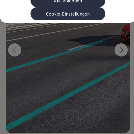
Alle ablehnen
Garanzia & durata
Riciclaggio: recuperare le materie prime
ID. Display head-up
Cookie-Einstellungen
Pompa di calore Volkswagen
Servizi e accessori
Campagne di richiamo
Assistenza e ricambi
Accessori e lifestyle
Garanzia
Pacchetti di servizi
Assistenza in caso di guasti o incidenti
Clever Repair / Totalrepair
Rapporto del danno online
Assicurazioni
Extra digitali
Ricerca dei servizi per il proprio modello
App Volkswagen, login e shop
Collegare cellulare e veicolo
Aggiornamenti per software, mappe e radio
Manuale digitale
Disattivazione della rete di telefonia mobile 2
myVolkswagen
Scoprire e vivere l’esperienza
1
Impegno calcistico
Rivista Volkswagen