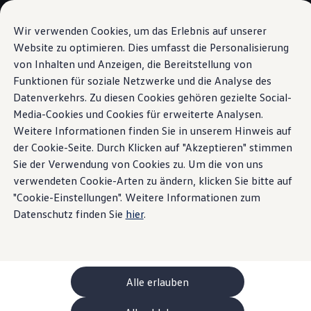
Modelli e configuratore
La sua configurazione
Wir verwenden Cookies, um das Erlebnis auf unserer
Modelli speciali UNITED
Website zu optimieren. Dies umfasst die Personalisierung
Consulenza e acquisto
von Inhalten und Anzeigen, die Bereitstellung von
Vai a
Passa al
Offerte attuali
contenuto
piè di
Clienti aziendali e flotte
Funktionen für soziale Netzwerke und die Analyse des
Assistente per il mantenimento della
pagina
principale
Veicoli in pronta consegna
Datenverkehrs. Zu diesen Cookies gehören gezielte Social-
corsia e al cambio di corsia
Occasioni
Media-Cookies und Cookies für erweiterte Analysen.
Finanziamento
Calcolatore di leasing
Weitere Informationen finden Sie in unserem Hinweis auf
Elettromobilità
der Cookie-Seite. Durch Klicken auf "Akzeptieren" stimmen
Costi e finanziamenti
L’assistente che ci
Sie der Verwendung von Cookies zu. Um die von uns
Ricarica e autonomia
Ricaricare a casa
verwendeten Cookie-Arten zu ändern, klicken Sie bitte auf
Ricaricare fuori casa
guarda le spalle
"Cookie-Einstellungen". Weitere Informationen zum
Ricarica bidirezionale
Datenschutz finden Sie
hier
.
Soluzione di energia rinnovabile: Helion
Simulatore di autonomia
Simulatore del tempo di ricarica
e-route planner
ChargeOn
Tecnologia e batteria
Alle erlauben
Come funziona il sistema di batterie dei modelli
Sostenibilità