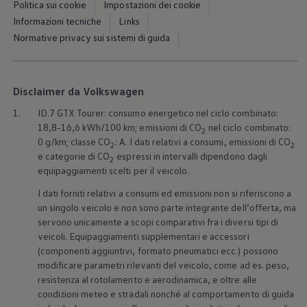
Politica sui cookie
Impostazioni dei cookie
Blog Volkswagen
Informazioni tecniche
Links
Normative privacy sui sistemi di guida
Disclaimer da Volkswagen
1.
ID.7 GTX Tourer: consumo energetico nel ciclo combinato:
18,8-16,6 kWh/100 km; emissioni di CO
nel ciclo combinato:
2
0 g/km; classe CO
: A. I dati relativi a consumi, emissioni di CO
2
2
e categorie di CO
espressi in intervalli dipendono dagli
2
equipaggiamenti scelti per il veicolo.
I dati forniti relativi a consumi ed emissioni non si riferiscono a
un singolo veicolo e non sono parte integrante dell’offerta, ma
servono unicamente a scopi comparativi fra i diversi tipi di
veicoli. Equipaggiamenti supplementari e accessori
(componenti aggiuntivi, formato pneumatici ecc.) possono
modificare parametri rilevanti del veicolo, come ad es. peso,
resistenza al rotolamento e aerodinamica, e oltre alle
condizioni meteo e stradali nonché al comportamento di guida