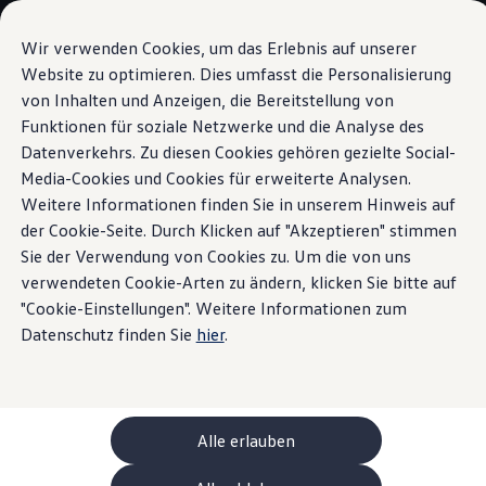
Modelli e configuratore
La sua configurazione
Wir verwenden Cookies, um das Erlebnis auf unserer
Modelli speciali UNITED
Website zu optimieren. Dies umfasst die Personalisierung
Consulenza e acquisto
von Inhalten und Anzeigen, die Bereitstellung von
Vai a
Passa al
Offerte attuali
contenuto
piè di
Clienti aziendali e flotte
Funktionen für soziale Netzwerke und die Analyse des
Trazione integrale dual motor 4MOTION.
pagina
principale
Veicoli in pronta consegna
Datenverkehrs. Zu diesen Cookies gehören gezielte Social-
Occasioni
Media-Cookies und Cookies für erweiterte Analysen.
Finanziamento
Calcolatore di leasing
Weitere Informationen finden Sie in unserem Hinweis auf
Elettromobilità
der Cookie-Seite. Durch Klicken auf "Akzeptieren" stimmen
Piacere di guida
Costi e finanziamenti
Sie der Verwendung von Cookies zu. Um die von uns
Ricarica e autonomia
Ricaricare a casa
verwendeten Cookie-Arten zu ändern, klicken Sie bitte auf
elevato alla quarta.
Ricaricare fuori casa
"Cookie-Einstellungen". Weitere Informationen zum
Ricarica bidirezionale
Datenschutz finden Sie
hier
.
Soluzione di energia rinnovabile: Helion
Simulatore di autonomia
Simulatore del tempo di ricarica
e-route planner
ChargeOn
Tecnologia e batteria
Alle erlauben
Come funziona il sistema di batterie dei modelli
Sostenibilità