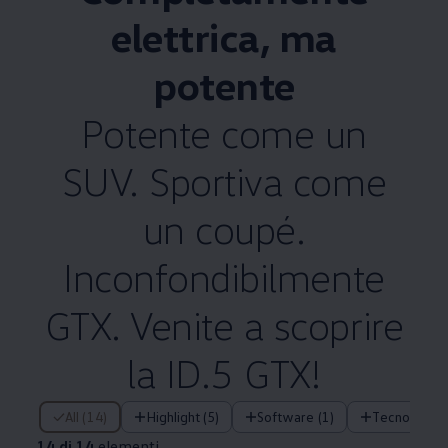
elettrica, ma
potente
Potente come un
SUV. Sportiva come
un coupé.
Inconfondibilmente
GTX. Venite a scoprire
la ID.5 GTX!
14 di 14 elementi
All (14)
Highlight (5)
Software (1)
Tecnologia (
14 di 14
elementi