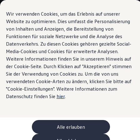
Modelli e configuratore
La sua configurazione
Wir verwenden Cookies, um das Erlebnis auf unserer
Modelli speciali UNITED
Website zu optimieren. Dies umfasst die Personalisierung
Consulenza e acquisto
von Inhalten und Anzeigen, die Bereitstellung von
Vai a
Passa al
Offerte attuali
contenuto
piè di
Clienti aziendali e flotte
Funktionen für soziale Netzwerke und die Analyse des
Upgrade
pagina
principale
Veicoli in pronta consegna
Datenverkehrs. Zu diesen Cookies gehören gezielte Social-
Occasioni
Media-Cookies und Cookies für erweiterte Analysen.
Finanziamento
Calcolatore di leasing
Weitere Informationen finden Sie in unserem Hinweis auf
Elettromobilità
der Cookie-Seite. Durch Klicken auf "Akzeptieren" stimmen
Che ne dite di un
Costi e finanziamenti
Sie der Verwendung von Cookies zu. Um die von uns
Ricarica e autonomia
Ricaricare a casa
verwendeten Cookie-Arten zu ändern, klicken Sie bitte auf
upgrade?
Ricaricare fuori casa
"Cookie-Einstellungen". Weitere Informationen zum
Ricarica bidirezionale
Datenschutz finden Sie
hier
.
Soluzione di energia rinnovabile: Helion
Simulatore di autonomia
Simulatore del tempo di ricarica
e-route planner
ChargeOn
Tecnologia e batteria
Alle erlauben
Come funziona il sistema di batterie dei modelli
Sostenibilità