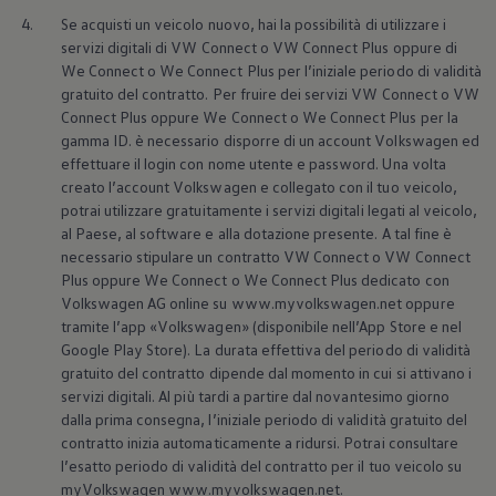
4.
Se acquisti un veicolo nuovo, hai la possibilità di utilizzare i
servizi digitali di VW Connect o VW Connect Plus oppure di
We Connect o We Connect Plus per l’iniziale periodo di validità
gratuito del contratto. Per fruire dei servizi VW Connect o VW
Connect Plus oppure We Connect o We Connect Plus per la
gamma ID. è necessario disporre di un account
Volkswagen
ed
effettuare il login con nome utente e password. Una volta
creato l’account
Volkswagen
e collegato con il tuo veicolo,
potrai utilizzare gratuitamente i servizi digitali legati al veicolo,
al Paese, al software e alla dotazione presente. A tal fine è
necessario stipulare un contratto VW Connect o VW Connect
Plus oppure We Connect o We Connect Plus dedicato con
Volkswagen
AG online su www.myvolkswagen.net oppure
tramite l’app
«
Volkswagen
» (disponibile nell’App Store e nel
Google Play Store). La durata effettiva del periodo di validità
gratuito del contratto dipende dal momento in cui si attivano i
servizi digitali. Al più tardi a partire dal novantesimo giorno
dalla prima consegna, l’iniziale periodo di validità gratuito del
contratto inizia automaticamente a ridursi. Potrai consultare
l’esatto periodo di validità del contratto per il tuo veicolo su
myVolkswagen www.myvolkswagen.net.