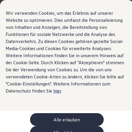
Modèles et configurateur
Votre configuration
Wir verwenden Cookies, um das Erlebnis auf unserer
Modèles spéciaux UNITED
Website zu optimieren. Dies umfasst die Personalisierung
Conseil et achat
La nouvelle ID. Polo
von Inhalten und Anzeigen, die Bereitstellung von
Sauter
Passer
Offres actuelles
au
au
Clients professionnels et gestion de flotte
Funktionen für soziale Netzwerke und die Analyse des
Toit panoramique
contenu
pied
Véhicules en stock
Datenverkehrs. Zu diesen Cookies gehören gezielte Social-
Points forts
Détails et équipements
principal
de
Occasions
Media-Cookies und Cookies für erweiterte Analysen.
Financement
page
Calculateur de leasing
Weitere Informationen finden Sie in unserem Hinweis auf
Accueil
Modèles et configurateur
Nouvelle ID. Polo
Électromobilité
der Cookie-Seite. Durch Klicken auf "Akzeptieren" stimmen
Vues sur le ciel.
Coûts et financement
Sie der Verwendung von Cookies zu. Um die von uns
Recharge et autonomie
Recharger à domicile
verwendeten Cookie-Arten zu ändern, klicken Sie bitte auf
Recharger en déplacement
"Cookie-Einstellungen". Weitere Informationen zum
Ce qui se cache dans
Simulateur de temps de recharge
Datenschutz finden Sie
hier
.
Simulateur d’autonomie
Le planificateur d’itinéraires pour véhicules éle
l’ID. Polo
Helion
Recharge bidirectionnelle
Détails et équipements
ChargeOn
Technologie et batterie
Alle erlauben
MEB: batterie avec système
Durabilité