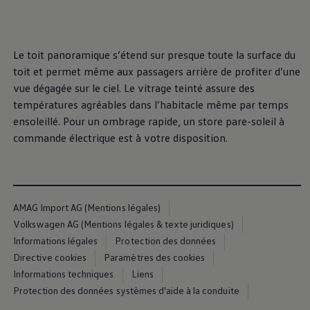
, 1 de 4
, 2 de 4
, 3 de 4
, 4 de 4
au-dessus, jusque
dans les moindres
Le toit panoramique s’étend sur presque toute la surface du
toit et permet même aux passagers arrière de profiter d’une
détails
vue dégagée sur le ciel. Le vitrage teinté assure des
températures agréables dans l’habitacle même par temps
ensoleillé. Pour un ombrage rapide, un store pare-soleil à
commande électrique est à votre disposition.
AMAG Import AG (Mentions légales)
Volkswagen AG (Mentions légales & texte juridiques)
Informations légales
Protection des données
Directive cookies
Paramètres des cookies
Extérieur
Informations techniques
Liens
Protection des données systèmes d'aide à la conduite
Le design dynamique de l’ID. Polo se base sur le