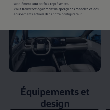
l’entrée une véritable sensation de bien-être.
supplément sont parfois représentés.
Vous trouverez également un aperçu des modèles et des
En savoir plus sur l’habitacle
équipements actuels dans notre configurateur.
1
Équipements et
design