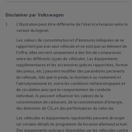
nouveau langage stylistique «Pure Positive». Des
lignes épurées, des surfaces sobres et des proportions
Disclaimer par Volkswagen
équilibrées lui confèrent une allure moderne et
affirmée. Pour une signature lumineuse encore plus
1.
L’illustration peut être différente de l’état à la livraison selon la
marquante, des baguettes lumineuses à l’avant et à
version du logiciel.
l’arrière, les logos
Volkswagen
éclairés et des feux
Les valeurs de consommation et d’émissions indiquées ne se
Matrix LED IQ.LIGHT sont disponibles en option.
rapportent pas à un seul véhicule et ne sont pas un élément de
l’offre; elles servent uniquement à des fins de comparaison
En savoir plus sur l’extérieur
entre les différents types de véhicules. Les équipements
supplémentaires et les accessoires (pièces rapportées, format
Habitacle
des pneus, etc.) peuvent modifier des paramètres pertinents
du véhicule, tels que le poids, la résistance au roulement et
l’aérodynamisme et, outre les conditions météorologiques et
Bienvenue à bord de l’ID. Polo. Découvrez un
de circulation ainsi que le comportement de conduite
habitacle qui associe harmonieusement clarté et
individuel, ils peuvent influencer les valeurs de la
simplicité d’utilisation. De grands écrans, des touches
consommation de carburant, de la consommation d’énergie,
haptiques, des sièges chauffants et des ports USB-C
des émissions de CO₂ et des performances du véhicule.
pratiques offrent lisibilité et confort. Les matériaux
Les véhicules et équipements représentés peuvent diverger
de revêtement et textiles haut de gamme créent un
sur certains détails du programme de livraison allemand actuel.
concept d’espace agréable et ouvert qui procure dès
Des équipements spéciaux disponibles sur les véhicules contre