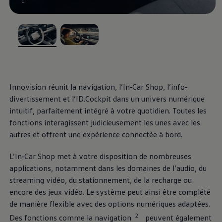
au-dessus, jusque
dans les moindres
, 1 de 2
, 2 de 2
détails
Innovision réunit la navigation, l’In‐Car Shop, l’info-
divertissement et l’ID.Cockpit dans un univers numérique
intuitif, parfaitement intégré à votre quotidien. Toutes les
fonctions interagissent judicieusement les unes avec les
autres et offrent une expérience connectée à bord.
L’In‐Car Shop met à votre disposition de nombreuses
applications, notamment dans les domaines de l’audio, du
streaming vidéo, du stationnement, de la recharge ou
Extérieur
encore des jeux vidéo. Le système peut ainsi être complété
de manière flexible avec des options numériques adaptées.
Le design dynamique de l’ID. Polo se base sur le
2
Des fonctions comme la navigation
peuvent également