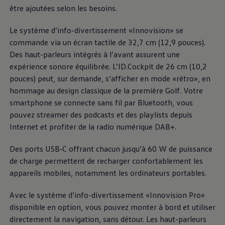
nouveau langage stylistique «Pure Positive». Des
être ajoutées selon les besoins.
lignes épurées, des surfaces sobres et des proportions
équilibrées lui confèrent une allure moderne et
Le système d’info-divertissement «Innovision» se
affirmée. Pour une signature lumineuse encore plus
commande via un écran tactile de 32,7 cm (12,9 pouces).
marquante, des baguettes lumineuses à l’avant et à
Des haut-parleurs intégrés à l’avant assurent une
l’arrière, les logos
Volkswagen
éclairés et des feux
expérience sonore équilibrée. L’ID.Cockpit de 26 cm (10,2
Matrix LED IQ.LIGHT sont disponibles en option.
pouces) peut, sur demande, s’afficher en mode «rétro», en
hommage au design classique de la première Golf. Votre
En savoir plus sur l’extérieur
smartphone se connecte sans fil par Bluetooth, vous
pouvez streamer des podcasts et des playlists depuis
Habitacle
Internet et profiter de la radio numérique DAB+.
Bienvenue à bord de l’ID. Polo. Découvrez un
Des ports USB‐C offrant chacun jusqu’à 60 W de puissance
habitacle qui associe harmonieusement clarté et
de charge permettent de recharger confortablement les
simplicité d’utilisation. De grands écrans, des touches
appareils mobiles, notamment les ordinateurs portables.
haptiques, des sièges chauffants et des ports USB-C
pratiques offrent lisibilité et confort. Les matériaux
Avec le système d’info-divertissement «Innovision Pro»
de revêtement et textiles haut de gamme créent un
disponible en option, vous pouvez monter à bord et utiliser
concept d’espace agréable et ouvert qui procure dès
directement la navigation, sans détour. Les haut-parleurs