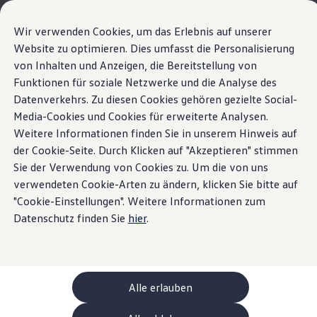
Modèles et configurateur
Votre configuration
Wir verwenden Cookies, um das Erlebnis auf unserer
Modèles spéciaux UNITED
Website zu optimieren. Dies umfasst die Personalisierung
Conseil et achat
La nouvelle ID. Polo
von Inhalten und Anzeigen, die Bereitstellung von
Sauter
Passer
Offres actuelles
au
au
Clients professionnels et gestion de flotte
Funktionen für soziale Netzwerke und die Analyse des
Innovision
contenu
pied
Véhicules en stock
Datenverkehrs. Zu diesen Cookies gehören gezielte Social-
Points forts
Détails et équipements
principal
de
Occasions
Media-Cookies und Cookies für erweiterte Analysen.
Financement
page
Calculateur de leasing
Weitere Informationen finden Sie in unserem Hinweis auf
Accueil
Modèles et configurateur
Nouvelle ID. Polo
Électromobilité
der Cookie-Seite. Durch Klicken auf "Akzeptieren" stimmen
Grand écran.
Coûts et financement
Sie der Verwendung von Cookies zu. Um die von uns
Recharge et autonomie
Recharger à domicile
verwendeten Cookie-Arten zu ändern, klicken Sie bitte auf
Expérience sans
Recharger en déplacement
"Cookie-Einstellungen". Weitere Informationen zum
Ce qui se cache dans
Simulateur de temps de recharge
Datenschutz finden Sie
hier
.
limites.
Simulateur d’autonomie
Le planificateur d’itinéraires pour véhicules éle
l’ID. Polo
Helion
Recharge bidirectionnelle
Détails et équipements
ChargeOn
Technologie et batterie
Alle erlauben
MEB: batterie avec système
Durabilité