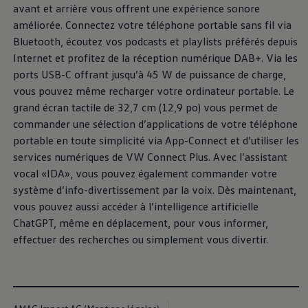
l’entrée une véritable sensation de bien-être.
avant et arrière vous offrent une expérience sonore
améliorée. Connectez votre téléphone portable sans fil via
En savoir plus sur l’habitacle
Bluetooth, écoutez vos podcasts et playlists préférés depuis
Internet et profitez de la réception numérique DAB+. Via les
ports USB-C offrant jusqu’à 45 W de puissance de charge,
vous pouvez même recharger votre ordinateur portable. Le
grand écran tactile de 32,7 cm (12,9 po) vous permet de
commander une sélection d’applications de votre téléphone
portable en toute simplicité via App-Connect et d’utiliser les
services numériques de VW Connect Plus. Avec l’assistant
vocal «IDA», vous pouvez également commander votre
1
système d’info-divertissement par la voix. Dès maintenant,
vous pouvez aussi accéder à l’intelligence artificielle
ChatGPT, même en déplacement, pour vous informer,
effectuer des recherches ou simplement vous divertir.
Équipements et
design