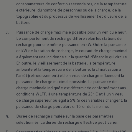
consommateurs de confort ou secondaires, de la température
extérieure, du nombre de personnes ou de la charge, de la
topographie et du processus de vieillissement et d’usure de la
Technologie
batterie.
3.
Puissance de charge maximale possible pour un véhicule neuf.
intelligente et
Le comportement de recharge diffère selon les stations de
recharge pour une même puissance en kW. Outre la puissance
innovation
en kW de la station de recharge, le courant de charge maximal
a également une incidence sur la quantité d’énergie qui circule.
En outre, le vieillissement de la batterie, la température
ambiante et la température de la batterie, la climatisation à
l’arrêt (refroidissement) et le niveau de charge influencent la
puissance de charge maximale possible. La puissance de
charge maximale indiquée est déterminée conformément aux
conditions WLTP, à une température de 23° C et à un niveau
de charge supérieur ou égal à 5%. Si ces variables changent, la
puissance de charge peut alors différer de la norme.
4.
Durée de recharge simulée sur la base des paramètres
sélectionnés. La durée de recharge effective peut varier.
5.
Consommation d’énergie en cycle mixte: 14,6–13,4 kWh/100