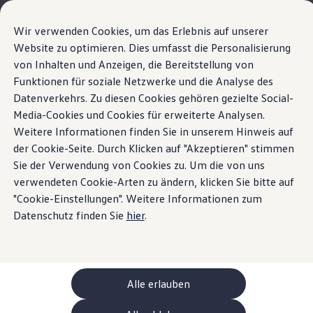
Modèles et configurateur
Votre configuration
Wir verwenden Cookies, um das Erlebnis auf unserer
Modèles spéciaux UNITED
Website zu optimieren. Dies umfasst die Personalisierung
Conseil et achat
La nouvelle ID. Polo
von Inhalten und Anzeigen, die Bereitstellung von
Sauter
Passer
Offres actuelles
au
au
Clients professionnels et gestion de flotte
Funktionen für soziale Netzwerke und die Analyse des
Recharge et autonomie
contenu
pied
Véhicules en stock
Datenverkehrs. Zu diesen Cookies gehören gezielte Social-
Points forts
Détails et équipements
principal
de
Occasions
Media-Cookies und Cookies für erweiterte Analysen.
Financement
page
Calculateur de leasing
Weitere Informationen finden Sie in unserem Hinweis auf
Accueil
Modèles et configurateur
Nouvelle ID. Polo
Électromobilité
der Cookie-Seite. Durch Klicken auf "Akzeptieren" stimmen
Recharge rapide.
Coûts et financement
Sie der Verwendung von Cookies zu. Um die von uns
Recharge et autonomie
Recharger à domicile
verwendeten Cookie-Arten zu ändern, klicken Sie bitte auf
Rouler plus loin.
Recharger en déplacement
"Cookie-Einstellungen". Weitere Informationen zum
Ce qui se cache dans
Simulateur de temps de recharge
Datenschutz finden Sie
hier
.
Simulateur d’autonomie
Le planificateur d’itinéraires pour véhicules éle
L’ID. Polo est conçue pour des temps de recharge courts et
l’ID. Polo
Helion
une grande autonomie. Vous bénéficiez ainsi d’une grande
Recharge bidirectionnelle
flexibilité au quotidien et pouvez parcourir de longs trajets
Détails et équipements
ChargeOn
Technologie et batterie
en toute sérénité. Grâce à une technologie de batterie
Alle erlauben
MEB: batterie avec système
efficace et à une gestion de l’énergie bien pensée, les pauses
Durabilité