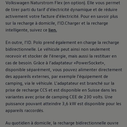
Volkswagen
Naturstrom Flex (en option). Elle vous permet
au-dessus, jusque
de tirer parti du tarif d’électricité dynamique et de réduire
activement votre facture d’électricité. Pour en savoir plus
dans les moindres
sur la recharge à domicile, l’ID.Charger et la recharge
intelligente, suivez ce
lien.
détails
En outre, l’ID. Polo prend également en charge la recharge
bidirectionnelle. Le véhicule peut ainsi non seulement
recevoir et stocker de l’énergie, mais aussi la restituer en
cas de besoin. Grâce à l’adaptateur «PowerSocket»,
disponible séparément, vous pouvez alimenter directement
des appareils externes, par exemple l’équipement de
camping, via le véhicule. L’adaptateur est branché sur la
prise de recharge CCS et est disponible en Suisse dans les
variantes avec prise de camping CEE de 230 volts. Une
puissance pouvant atteindre 3,6 kW est disponible pour les
Extérieur
appareils raccordés.
Le design dynamique de l’ID. Polo se base sur le
Au quotidien à domicile, la recharge bidirectionnelle ouvre