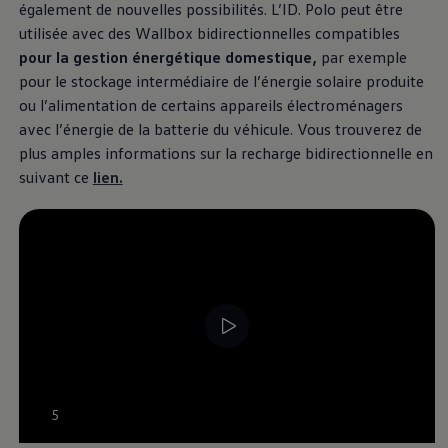
nouveau langage stylistique «Pure Positive». Des
également de nouvelles possibilités. L’ID. Polo peut être
lignes épurées, des surfaces sobres et des proportions
utilisée avec des Wallbox bidirectionnelles compatibles
équilibrées lui confèrent une allure moderne et
pour la gestion énergétique domestique,
par exemple
affirmée. Pour une signature lumineuse encore plus
pour le stockage intermédiaire de l’énergie solaire produite
marquante, des baguettes lumineuses à l’avant et à
ou l’alimentation de certains appareils électroménagers
l’arrière, les logos
Volkswagen
éclairés et des feux
avec l’énergie de la batterie du véhicule. Vous trouverez de
Matrix LED IQ.LIGHT sont disponibles en option.
plus amples informations sur la recharge bidirectionnelle en
suivant ce
lien.
En savoir plus sur l’extérieur
Habitacle
Bienvenue à bord de l’ID. Polo. Découvrez un
habitacle qui associe harmonieusement clarté et
simplicité d’utilisation. De grands écrans, des touches
haptiques, des sièges chauffants et des ports USB-C
pratiques offrent lisibilité et confort. Les matériaux
de revêtement et textiles haut de gamme créent un
--:--
5
concept d’espace agréable et ouvert qui procure dès
Remaining time, --:--