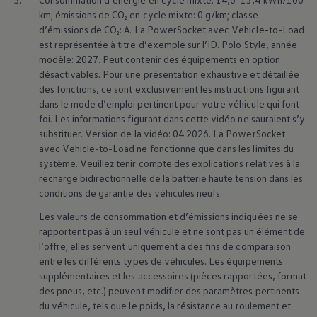
km; émissions de CO₂ en cycle mixte: 0 g/km; classe
d’émissions de CO₂: A. La PowerSocket avec Vehicle-to-Load
est représentée à titre d’exemple sur l’ID. Polo Style, année
modèle: 2027. Peut contenir des équipements en option
désactivables. Pour une présentation exhaustive et détaillée
des fonctions, ce sont exclusivement les instructions figurant
En savoir plus sur la
recharge et l’autonomie
En
dans le mode d’emploi pertinent pour votre véhicule qui font
foi. Les informations figurant dans cette vidéo ne sauraient s’y
substituer. Version de la vidéo: 04.2026. La PowerSocket
avec Vehicle-to-Load ne fonctionne que dans les limites du
système. Veuillez tenir compte des explications relatives à la
recharge bidirectionnelle de la batterie haute tension dans les
Systèmes
conditions de garantie des véhicules neufs.
Les valeurs de consommation et d’émissions indiquées ne se
d’assistance à la
rapportent pas à un seul véhicule et ne sont pas un élément de
l’offre; elles servent uniquement à des fins de comparaison
conduite
entre les différents types de véhicules. Les équipements
supplémentaires et les accessoires (pièces rapportées, format
des pneus, etc.) peuvent modifier des paramètres pertinents
du véhicule, tels que le poids, la résistance au roulement et