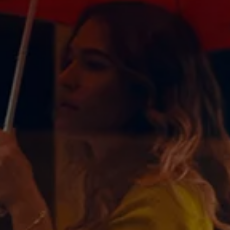
ue
dio