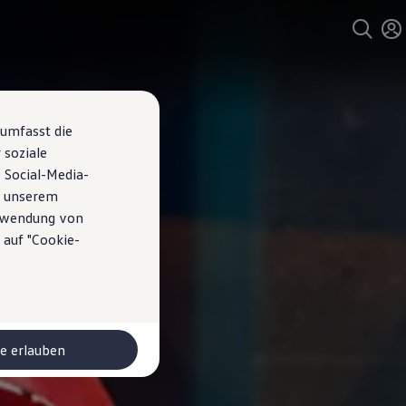
 umfasst die
 soziale
 Social-Media-
n unserem
erwendung von
 auf "Cookie-
le erlauben