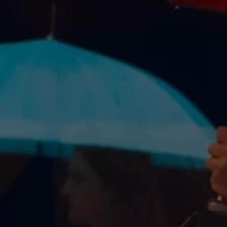
Recyclage: récupération de matières premières
ID. Affichage tête haute
Pompe à chaleur Volkswagen
Service et accessoires
Campagnes de rappel
Entretien et pièces
Accessoires et style de vie
Garantie
Packs de services
Assistance dépannage et accident
Clever Repair / Totalrepair
Rapport de dommages en ligne
Assurances
Options numériques
Trouver des services pour votre modèle
Applications Volkswagen, connexion et boutiq
Connecter un téléphone mobile au véhicule
Mises à jour pour les logiciels, les cartes et la ra
Manuel digital
Arrêt du réseau téléphonie mobile 2G/3G
myVolkswagen
Découvrir et vivre l’expérience
Engagement dans le football
Magazine Volkswagen
Blog Volkswagen