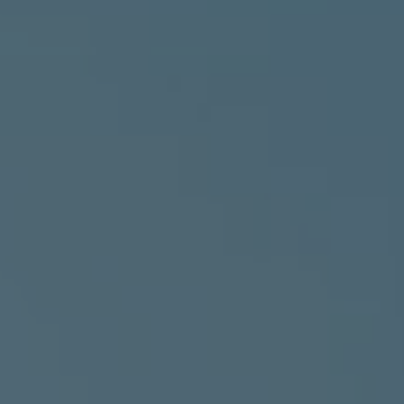
ue
dio