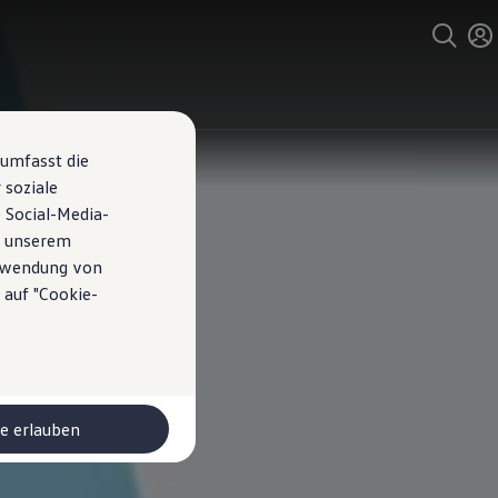
 umfasst die
 soziale
 Social-Media-
n unserem
erwendung von
 auf "Cookie-
le erlauben