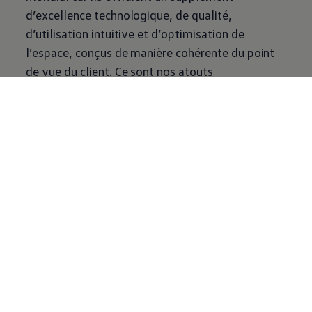
d’excellence technologique, de qualité,
d’utilisation intuitive et d’optimisation de
l’espace, conçus de manière cohérente du point
de vue du client. Ce sont nos atouts
fondamentaux. Voilà ce que signifie «True
Volkswagen
». Aujourd’hui, nous remettons
systématiquement ces points forts au centre de
nos préoccupations pour assurer un avenir fort et
couronné de succès à
Volkswagen
et aux futurs
véhicules tels que l’ID. Cross.
Équipements issus des
segments supérieurs
L’ID. Cross proposera des équipements spéciaux