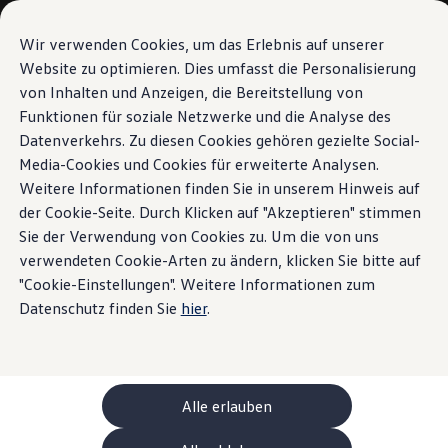
Modèles et configurateur
Votre configuration
Wir verwenden Cookies, um das Erlebnis auf unserer
Modèles spéciaux UNITED
Website zu optimieren. Dies umfasst die Personalisierung
Conseil et achat
von Inhalten und Anzeigen, die Bereitstellung von
Sauter
Passer
Offres actuelles
au
au
Clients professionnels et gestion de flotte
Funktionen für soziale Netzwerke und die Analyse des
contenu
pied
Véhicules en stock
Datenverkehrs. Zu diesen Cookies gehören gezielte Social-
principal
de
Occasions
Media-Cookies und Cookies für erweiterte Analysen.
Financement
page
Calculateur de leasing
Weitere Informationen finden Sie in unserem Hinweis auf
Électromobilité
der Cookie-Seite. Durch Klicken auf "Akzeptieren" stimmen
Coûts et financement
Sie der Verwendung von Cookies zu. Um die von uns
Recharge et autonomie
Recharger à domicile
verwendeten Cookie-Arten zu ändern, klicken Sie bitte auf
Recharger en déplacement
"Cookie-Einstellungen". Weitere Informationen zum
Simulateur de temps de recharge
Datenschutz finden Sie
hier
.
Simulateur d’autonomie
Le planificateur d’itinéraires pour véhicules éle
Helion
Recharge bidirectionnelle
ChargeOn
Technologie et batterie
Alle erlauben
MEB: batterie avec système
Durabilité