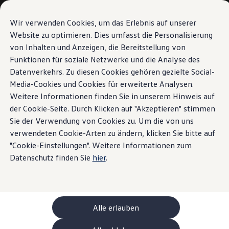
Modèles et configurateur
Votre configuration
Wir verwenden Cookies, um das Erlebnis auf unserer
Modèles spéciaux UNITED
Website zu optimieren. Dies umfasst die Personalisierung
Conseil et achat
von Inhalten und Anzeigen, die Bereitstellung von
Sauter
Passer
Offres actuelles
au
au
Clients professionnels et gestion de flotte
Funktionen für soziale Netzwerke und die Analyse des
contenu
pied
Véhicules en stock
Datenverkehrs. Zu diesen Cookies gehören gezielte Social-
principal
de
Occasions
Media-Cookies und Cookies für erweiterte Analysen.
Financement
page
Calculateur de leasing
Weitere Informationen finden Sie in unserem Hinweis auf
Électromobilité
der Cookie-Seite. Durch Klicken auf "Akzeptieren" stimmen
Coûts et financement
Sie der Verwendung von Cookies zu. Um die von uns
Recharge et autonomie
Recharger à domicile
verwendeten Cookie-Arten zu ändern, klicken Sie bitte auf
Recharger en déplacement
"Cookie-Einstellungen". Weitere Informationen zum
Simulateur de temps de recharge
Datenschutz finden Sie
hier
.
Simulateur d’autonomie
Le planificateur d’itinéraires pour véhicules éle
Helion
Recharge bidirectionnelle
ChargeOn
Technologie et batterie
Alle erlauben
MEB: batterie avec système
Durabilité