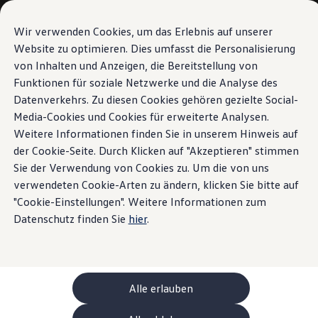
Modèles et configurateur
Votre configuration
Wir verwenden Cookies, um das Erlebnis auf unserer
Modèles spéciaux UNITED
Website zu optimieren. Dies umfasst die Personalisierung
Conseil et achat
von Inhalten und Anzeigen, die Bereitstellung von
Sauter
Passer
Offres actuelles
au
au
Clients professionnels et gestion de flotte
Funktionen für soziale Netzwerke und die Analyse des
contenu
pied
Véhicules en stock
Datenverkehrs. Zu diesen Cookies gehören gezielte Social-
principal
de
Occasions
Media-Cookies und Cookies für erweiterte Analysen.
Financement
page
Calculateur de leasing
Weitere Informationen finden Sie in unserem Hinweis auf
Électromobilité
der Cookie-Seite. Durch Klicken auf "Akzeptieren" stimmen
Coûts et financement
Sie der Verwendung von Cookies zu. Um die von uns
Recharge et autonomie
Recharger à domicile
verwendeten Cookie-Arten zu ändern, klicken Sie bitte auf
Recharger en déplacement
"Cookie-Einstellungen". Weitere Informationen zum
Simulateur de temps de recharge
Datenschutz finden Sie
hier
.
Simulateur d’autonomie
Le planificateur d’itinéraires pour véhicules éle
Helion
Recharge bidirectionnelle
ChargeOn
Technologie et batterie
Alle erlauben
MEB: batterie avec système
Durabilité