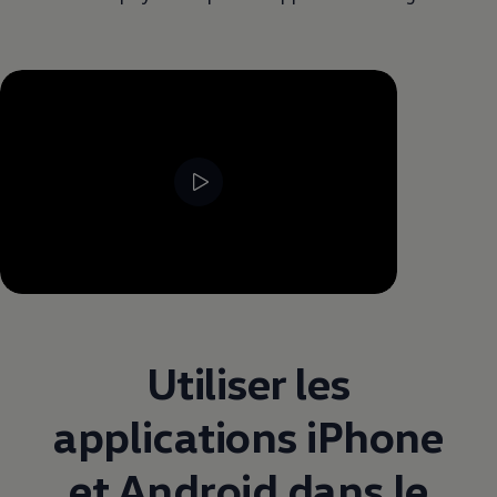
--:--
Remaining time, --:--
Utiliser les
applications iPhone
et Android dans le