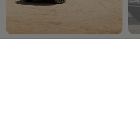
Vainqueur en série dans la poussière du
désert
Le «Dakar» est considéré comme le rallye le plus
difficile au monde, ce qui n’empêche pas le
Race Touareg de
Volkswagen
Motorsport de le
dominer trois années consécutives.
Volkswagen
fait
même mieux que sa double victoire acclamée de 2009
avec un triple succès en 2010 et 2011.
Giniel de Villiers, Carlos Sainz et Nasser Al-Attiyah y
occupent successivement la plus haute place du