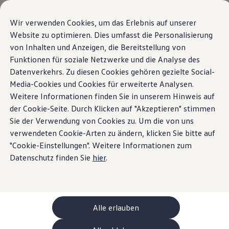
Modèles et configurateur
Votre configuration
Wir verwenden Cookies, um das Erlebnis auf unserer
Modèles spéciaux UNITED
Website zu optimieren. Dies umfasst die Personalisierung
Conseil et achat
von Inhalten und Anzeigen, die Bereitstellung von
Sauter
Passer
Offres actuelles
au
au
Clients professionnels et gestion de flotte
Funktionen für soziale Netzwerke und die Analyse des
contenu
pied
Véhicules en stock
Datenverkehrs. Zu diesen Cookies gehören gezielte Social-
principal
de
Occasions
Media-Cookies und Cookies für erweiterte Analysen.
Financement
page
Calculateur de leasing
Weitere Informationen finden Sie in unserem Hinweis auf
Électromobilité
der Cookie-Seite. Durch Klicken auf "Akzeptieren" stimmen
Coûts et financement
Sie der Verwendung von Cookies zu. Um die von uns
Recharge et autonomie
Recharger à domicile
verwendeten Cookie-Arten zu ändern, klicken Sie bitte auf
Recharger en déplacement
"Cookie-Einstellungen". Weitere Informationen zum
Simulateur de temps de recharge
Datenschutz finden Sie
hier
.
Simulateur d’autonomie
Le planificateur d’itinéraires pour véhicules éle
Helion
Recharge bidirectionnelle
ChargeOn
Technologie et batterie
Alle erlauben
MEB: batterie avec système
Durabilité