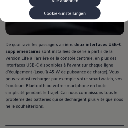
Alle ablehnen
Recyclage: récupération de matières premières
ID. Affichage tête haute
Pompe à chaleur Volkswagen
Cookie-Einstellungen
Service et accessoires
Campagnes de rappel
Entretien et pièces
Accessoires et style de vie
Garantie
Packs de services
De quoi ravir les passagers arrière:
deux interfaces USB-C
Assistance dépannage et accident
supplémentaires
sont installées de série à partir de la
Clever Repair / Totalrepair
version Life à l’arrière de la console centrale, en plus des
Rapport de dommages en ligne
Assurances
interfaces USB-C disponibles à l’avant sur chaque ligne
Options numériques
d’équipement (jusqu’à 45 W de puissance de charge). Vous
Trouver des services pour votre modèle
pouvez ainsi recharger par exemple votre smartwatch, vos
Applications Volkswagen, connexion et boutiq
Connecter un téléphone mobile au véhicule
écouteurs Bluetooth ou votre smartphone en toute
Mises à jour pour les logiciels, les cartes et la ra
simplicité pendant le trajet. Car nous connaissons tous le
Manuel digital
problème des batteries qui se déchargent plus vite que nous
Arrêt du réseau téléphonie mobile 2G/3G
myVolkswagen
ne le souhaiterions.
Découvrir et vivre l’expérience
Engagement dans le football
Magazine Volkswagen
Blog Volkswagen