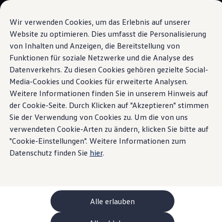
Modèles et configurateur
Votre configuration
Wir verwenden Cookies, um das Erlebnis auf unserer
Modèles spéciaux UNITED
Website zu optimieren. Dies umfasst die Personalisierung
Conseil et achat
von Inhalten und Anzeigen, die Bereitstellung von
Sauter
Passer
Offres actuelles
au
au
Clients professionnels et gestion de flotte
Funktionen für soziale Netzwerke und die Analyse des
Ports USB-C dans la deuxième rangée de
contenu
pied
Véhicules en stock
Datenverkehrs. Zu diesen Cookies gehören gezielte Social-
sièges
principal
de
Occasions
Media-Cookies und Cookies für erweiterte Analysen.
Financement
page
Calculateur de leasing
Weitere Informationen finden Sie in unserem Hinweis auf
Électromobilité
der Cookie-Seite. Durch Klicken auf "Akzeptieren" stimmen
Coûts et financement
Pleine
puissance de
Sie der Verwendung von Cookies zu. Um die von uns
Recharge et autonomie
Recharger à domicile
verwendeten Cookie-Arten zu ändern, klicken Sie bitte auf
Recharger en déplacement
charge
"Cookie-Einstellungen". Weitere Informationen zum
Simulateur de temps de recharge
Datenschutz finden Sie
hier
.
Simulateur d’autonomie
Le planificateur d’itinéraires pour véhicules éle
Helion
Recharge bidirectionnelle
ChargeOn
Technologie et batterie
Alle erlauben
MEB: batterie avec système
Durabilité