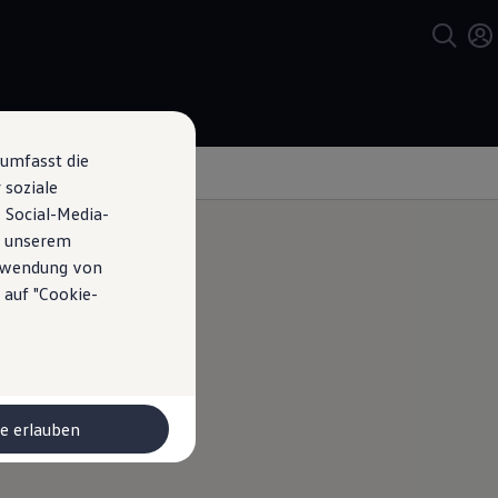
 umfasst die
 soziale
 Social-Media-
n unserem
erwendung von
 auf "Cookie-
pour une
le erlauben