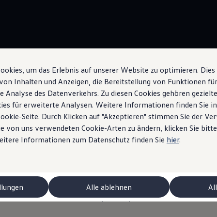
okies, um das Erlebnis auf unserer Website zu optimieren. Dies
Systèmes d’assistance pour une meilleure visibilité
von Inhalten und Anzeigen, die Bereitstellung von Funktionen für
e Analyse des Datenverkehrs. Zu diesen Cookies gehören gezielte
ies für erweiterte Analysen. Weitere Informationen finden Sie i
Cookie-Seite. Durch Klicken auf "Akzeptieren" stimmen Sie der V
e von uns verwendeten Cookie-Arten zu ändern, klicken Sie bitte
ystème d’assistance 
Weitere Informationen zum Datenschutz finden Sie
hier
.
ibilité
pour la Golf GTI
ctriques
llungen
Alle ablehnen
Al
une meilleure visibilité est disponible pour les modèles Golf GTI: