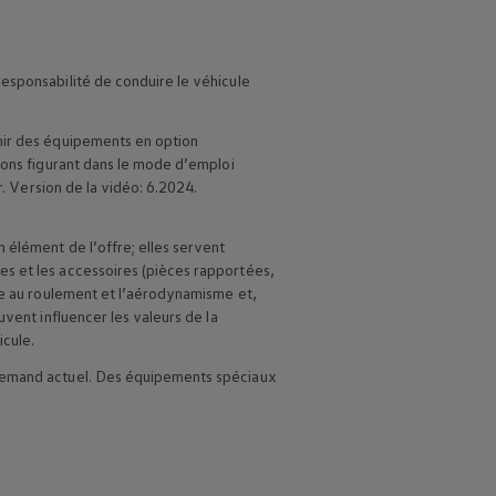
esponsabilité de conduire le véhicule
nir des équipements en option
ions figurant dans le mode d’emploi
r. Version de la vidéo: 6.2024.
 élément de l’offre; elles servent
es et les accessoires (pièces rapportées,
nce au roulement et l’aérodynamisme et,
vent influencer les valeurs de la
cule.
llemand actuel. Des équipements spéciaux