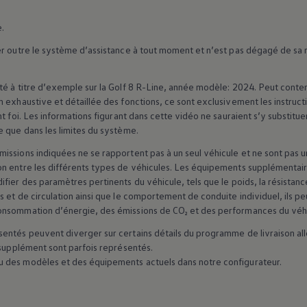
e.
er outre le système d’assistance à tout moment et n’est pas dégagé de sa r
té à titre d’exemple sur la Golf 8 R-Line, année modèle: 2024. Peut conte
 exhaustive et détaillée des fonctions, ce sont exclusivement les instruct
t foi. Les informations figurant dans cette vidéo ne sauraient s’y substitue
 que dans les limites du système.
ssions indiquées ne se rapportent pas à un seul véhicule et ne sont pas un
n entre les différents types de véhicules. Les équipements supplémentair
fier des paramètres pertinents du véhicule, tels que le poids, la résista
 et de circulation ainsi que le comportement de conduite individuel, ils peu
onsommation d’énergie, des émissions de CO₂ et des performances du véhi
entés peuvent diverger sur certains détails du programme de livraison a
 supplément sont parfois représentés.
 des modèles et des équipements actuels dans notre configurateur.