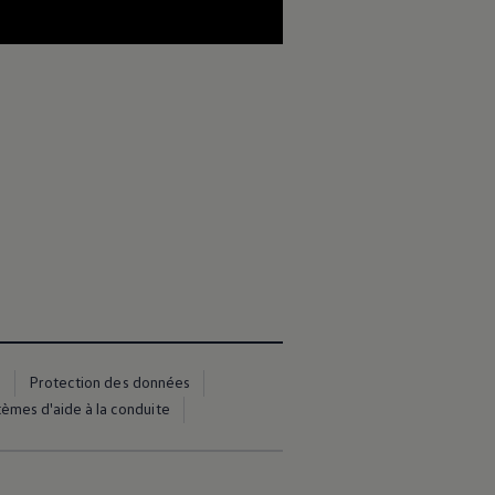
--:--
Remaining time, --:--
s
Protection des données
èmes d'aide à la conduite