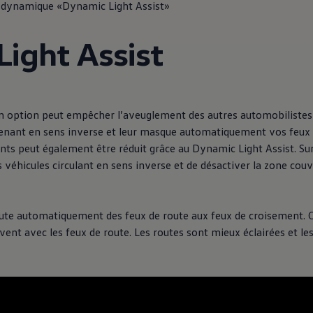
e dynamique «Dynamic Light Assist»
ight Assist
en option peut empêcher l’aveuglement des autres automobilistes
venant en sens inverse et leur masque automatiquement vos feux 
ants peut également être réduit grâce au Dynamic Light Assist. Su
 véhicules circulant en sens inverse et de désactiver la zone cou
ue
te automatiquement des feux de route aux feux de croisement. 
dio
ent avec les feux de route. Les routes sont mieux éclairées et le