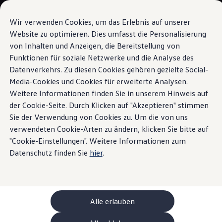
Modèles et configurateur
Votre configuration
Wir verwenden Cookies, um das Erlebnis auf unserer
Modèles spéciaux UNITED
Website zu optimieren. Dies umfasst die Personalisierung
Conseil et achat
von Inhalten und Anzeigen, die Bereitstellung von
Sauter
Passer
Offres actuelles
au
au
Clients professionnels et gestion de flotte
Funktionen für soziale Netzwerke und die Analyse des
Airbag central
contenu
pied
Véhicules en stock
Datenverkehrs. Zu diesen Cookies gehören gezielte Social-
principal
de
Occasions
Media-Cookies und Cookies für erweiterte Analysen.
Financement
page
Calculateur de leasing
Weitere Informationen finden Sie in unserem Hinweis auf
Électromobilité
der Cookie-Seite. Durch Klicken auf "Akzeptieren" stimmen
La sécurité
pour tous
Coûts et financement
Sie der Verwendung von Cookies zu. Um die von uns
Recharge et autonomie
Recharger à domicile
verwendeten Cookie-Arten zu ändern, klicken Sie bitte auf
Recharger en déplacement
"Cookie-Einstellungen". Weitere Informationen zum
Simulateur de temps de recharge
Datenschutz finden Sie
hier
.
Simulateur d’autonomie
Le planificateur d’itinéraires pour véhicules éle
Helion
Recharge bidirectionnelle
ChargeOn
Technologie et batterie
Alle erlauben
MEB: batterie avec système
Durabilité