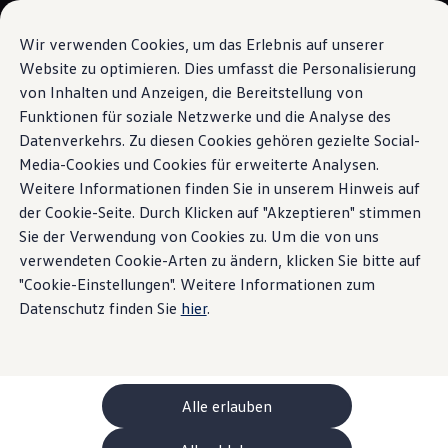
Modèles et configurateur
Votre configuration
Wir verwenden Cookies, um das Erlebnis auf unserer
Modèles spéciaux UNITED
Website zu optimieren. Dies umfasst die Personalisierung
Conseil et achat
von Inhalten und Anzeigen, die Bereitstellung von
Sauter
Passer
Offres actuelles
au
au
Clients professionnels et gestion de flotte
Funktionen für soziale Netzwerke und die Analyse des
Systèmes d’assistance au stationnement
contenu
pied
Véhicules en stock
Datenverkehrs. Zu diesen Cookies gehören gezielte Social-
principal
de
Occasions
Media-Cookies und Cookies für erweiterte Analysen.
Financement
page
Calculateur de leasing
Weitere Informationen finden Sie in unserem Hinweis auf
Électromobilité
der Cookie-Seite. Durch Klicken auf "Akzeptieren" stimmen
Aperçu des
systèmes
Coûts et financement
Sie der Verwendung von Cookies zu. Um die von uns
Recharge et autonomie
Recharger à domicile
verwendeten Cookie-Arten zu ändern, klicken Sie bitte auf
d’assistance au
Recharger en déplacement
"Cookie-Einstellungen". Weitere Informationen zum
Simulateur de temps de recharge
Datenschutz finden Sie
hier
.
stationnement
pour le
Simulateur d’autonomie
Le planificateur d’itinéraires pour véhicules éle
Helion
Taigo
Recharge bidirectionnelle
ChargeOn
Technologie et batterie
Alle erlauben
MEB: batterie avec système
Les systèmes d’assistance au stationnement suivants sont
Durabilité