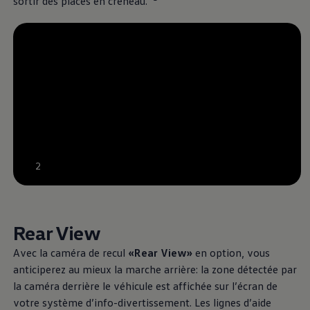
sortir des places en créneau.
--:--
2
Remaining time, --:--
Rear View
Avec la caméra de recul
«Rear View»
en option, vous
anticiperez au mieux la marche arrière: la zone détectée par
la caméra derrière le véhicule est affichée sur l’écran de
votre système d’info-divertissement. Les lignes d’aide