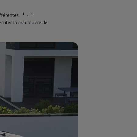
1
6
,
férentes.
xécuter la manœuvre de