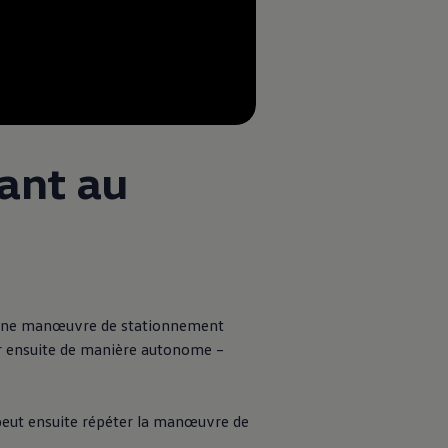
--:--
Remaining time, --:--
ant au
er une manœuvre de stationnement
er ensuite de manière autonome –
 peut ensuite répéter la manœuvre de