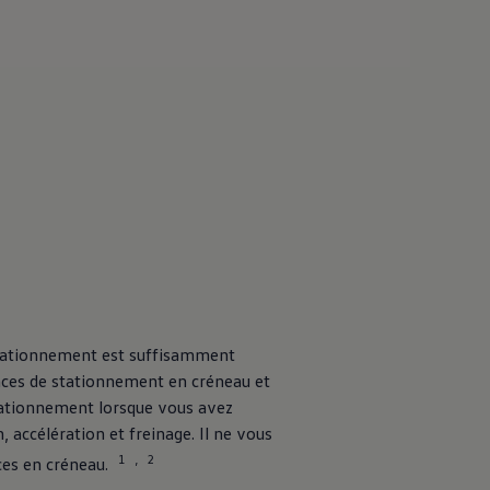
 stationnement est suffisamment
laces de stationnement en créneau et
tationnement lorsque vous avez
, accélération et freinage. Il ne vous
1
2
,
ces en créneau.