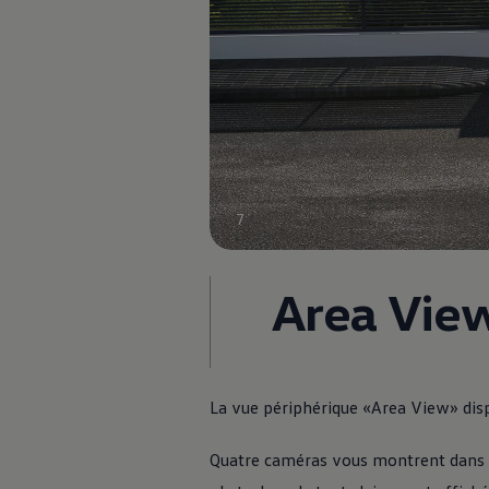
7
La Passat
Area Vie
Accueil
Modèles et configurateur
Passat
La vue périphérique «Area View» disp
U
Quatre caméras vous montrent dans un