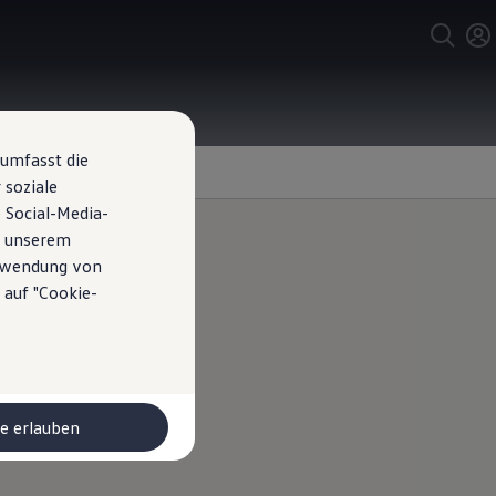
 umfasst die
 soziale
 Social-Media-
n unserem
erwendung von
 auf "Cookie-
 au
le erlauben