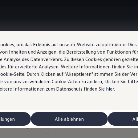
okies, um das Erlebnis auf unserer Website zu optimieren. Dies
Systèmes d’assistance au stationnement
von Inhalten und Anzeigen, die Bereitstellung von Funktionen für
e Analyse des Datenverkehrs. Zu diesen Cookies gehören gezielte
ies für erweiterte Analysen. Weitere Informationen finden Sie i
Cookie-Seite. Durch Klicken auf "Akzeptieren" stimmen Sie der V
e von uns verwendeten Cookie-Arten zu ändern, klicken Sie bitte
ystèmes d’assistance
Weitere Informationen zum Datenschutz finden Sie
hier
.
ent
pour la Passat
ctriques
llungen
Alle ablehnen
Al
ants sont disponibles pour les variantes de modèles de Passat: