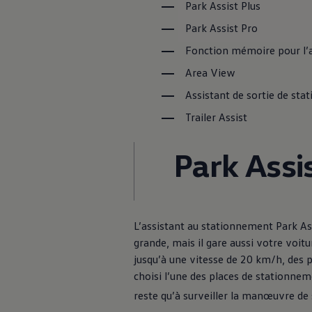
Park Assist Plus
Recyclage: récupération de matières premières
ID. Affichage tête haute
Park Assist Pro
Pompe à chaleur Volkswagen
Service et accessoires
Fonction mémoire pour l’
Campagnes de rappel
Entretien et pièces
Area View
Accessoires et style de vie
Garantie
Assistant de sortie de st
Packs de services
Trailer Assist
Assistance dépannage et accident
Clever Repair / Totalrepair
Rapport de dommages en ligne
Park Assi
Assurances
Options numériques
Trouver des services pour votre modèle
Applications Volkswagen, connexion et boutiq
Connecter un téléphone mobile au véhicule
Mises à jour pour les logiciels, les cartes et la ra
L’assistant au stationnement Park As
Manuel digital
grande, mais il gare aussi votre voit
Arrêt du réseau téléphonie mobile 2G/3G
myVolkswagen
jusqu’à une vitesse de 20 km/h, des 
Découvrir et vivre l’expérience
choisi l’une des places de stationneme
Engagement dans le football
Magazine Volkswagen
reste qu’à surveiller la manœuvre de
Blog Volkswagen