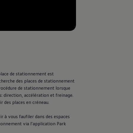
--:--
Remaining time, --:--
place de stationnement est
recherche des places de stationnement
procédure de stationnement lorsque
 direction, accélération et freinage.
ir des places en créneau.
ir à vous faufiler dans des espaces
tionnement via l’application Park