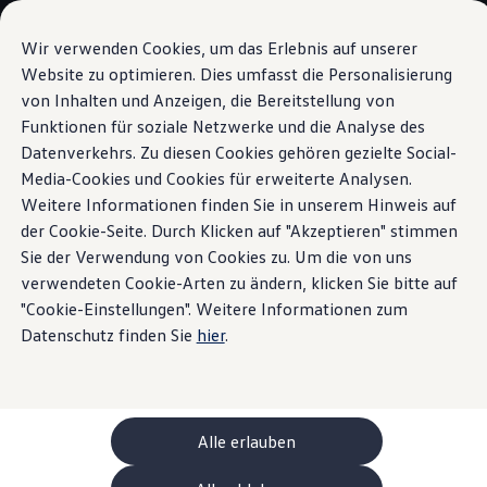
Modèles et configurateur
Votre configuration
Wir verwenden Cookies, um das Erlebnis auf unserer
Modèles spéciaux UNITED
Website zu optimieren. Dies umfasst die Personalisierung
Conseil et achat
von Inhalten und Anzeigen, die Bereitstellung von
Sauter
Passer
Offres actuelles
au
au
Clients professionnels et gestion de flotte
Funktionen für soziale Netzwerke und die Analyse des
Habitacle
contenu
pied
Véhicules en stock
Datenverkehrs. Zu diesen Cookies gehören gezielte Social-
principal
de
Occasions
Media-Cookies und Cookies für erweiterte Analysen.
Financement
page
Calculateur de leasing
Weitere Informationen finden Sie in unserem Hinweis auf
Électromobilité
der Cookie-Seite. Durch Klicken auf "Akzeptieren" stimmen
Une multitude de
Coûts et financement
Sie der Verwendung von Cookies zu. Um die von uns
Recharge et autonomie
Recharger à domicile
verwendeten Cookie-Arten zu ändern, klicken Sie bitte auf
possibilités.
Beaucoup
Recharger en déplacement
"Cookie-Einstellungen". Weitere Informationen zum
Simulateur de temps de recharge
Datenschutz finden Sie
hier
.
de liberté.
Simulateur d’autonomie
Le planificateur d’itinéraires pour véhicules éle
Helion
Recharge bidirectionnelle
ChargeOn
Technologie et batterie
Alle erlauben
MEB: batterie avec système
Durabilité