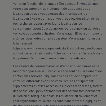
varier en fonction de la langue sélectionnée. Si vous donnez
votre consentement au traitement de vos données de
localisation ou que vous ajoutez des informations de
localisation à votre demande, vous recevez des résultats de
recherche en rapport avec ladite localisation. Le
consentement peut être donné lors de la connexion de votre
Golf Variant Galerie
véhicule au compte utilisateur
Volkswagen
ID ou à un moment
ultérieur dans votre compte utilisateur
Volkswagen
ID ou via
Enable fullscreen mode
le lien suivant
https://www.myvolkswagen.net/start/en/onlinespeechconse
nt.html, qui est également affiché sous la forme d’un code dans
le système d’infodivertissement de votre véhicule.
Les valeurs de consommation et d’émissions indiquées ne se
rapportent pas à un seul véhicule et ne sont pas un élément de
l’offre; elles servent uniquement à des fins de comparaison
entre les différents types de véhicules. Les équipements
supplémentaires et les accessoires (pièces rapportées, format
des pneus, etc.) peuvent modifier des paramètres pertinents
du véhicule, tels que le poids, la résistance au roulement et
l’aérodynamisme et, outre les conditions météorologiques et
de circulation ainsi que le comportement de conduite