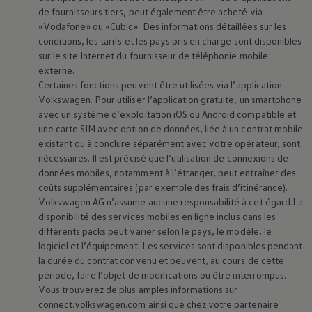
La Golf Variant
de fournisseurs tiers, peut également être acheté via
«Vodafone» ou «Cubic». Des informations détaillées sur les
conditions, les tarifs et les pays pris en charge sont disponibles
Configurer maintenant
sur le site Internet du fournisseur de téléphonie mobile
externe.
Certaines fonctions peuvent être utilisées via l’application
Accueil
Modèles et configurateur
Golf Variant
Volkswagen
. Pour utiliser l’application gratuite, un smartphone
avec un système d’exploitation iOS ou Android compatible et
une carte SIM avec option de données, liée à un contrat mobile
Grande classe
existant ou à conclure séparément avec votre opérateur, sont
nécessaires. Il est précisé que l’utilisation de connexions de
Beaucoup d’espace,
données mobiles, notamment à l’étranger, peut entraîner des
coûts supplémentaires (par exemple des frais d’itinérance).
Volkswagen
AG n’assume aucune responsabilité à cet égard.La
beaucoup de liberté.
disponibilité des services mobiles en ligne inclus dans les
différents packs peut varier selon le pays, le modèle, le
Découvrez la
logiciel et l’équipement. Les services sont disponibles pendant
la durée du contrat convenu et peuvent, au cours de cette
Golf Variant.
période, faire l’objet de modifications ou être interrompus.
Vous trouverez de plus amples informations sur
13 de 13 éléments
connect.volkswagen.com ainsi que chez votre partenaire