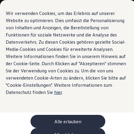
Modèles et configurateur
Votre configuration
Wir verwenden Cookies, um das Erlebnis auf unserer
Modèles spéciaux UNITED
Website zu optimieren. Dies umfasst die Personalisierung
Conseil et achat
von Inhalten und Anzeigen, die Bereitstellung von
Sauter
Passer
Offres actuelles
au
au
Clients professionnels et gestion de flotte
Funktionen für soziale Netzwerke und die Analyse des
Info-divertissement
contenu
pied
Véhicules en stock
Datenverkehrs. Zu diesen Cookies gehören gezielte Social-
principal
de
Occasions
Media-Cookies und Cookies für erweiterte Analysen.
Financement
page
Calculateur de leasing
Weitere Informationen finden Sie in unserem Hinweis auf
Électromobilité
der Cookie-Seite. Durch Klicken auf "Akzeptieren" stimmen
La destination en ligne
Coûts et financement
Sie der Verwendung von Cookies zu. Um die von uns
Recharge et autonomie
Recharger à domicile
verwendeten Cookie-Arten zu ändern, klicken Sie bitte auf
de mire.
Le son dans les
Recharger en déplacement
"Cookie-Einstellungen". Weitere Informationen zum
Simulateur de temps de recharge
Datenschutz finden Sie
hier
.
oreilles.
Simulateur d’autonomie
Le planificateur d’itinéraires pour véhicules éle
Helion
Recharge bidirectionnelle
ChargeOn
Technologie et batterie
Alle erlauben
MEB: batterie avec système
Durabilité