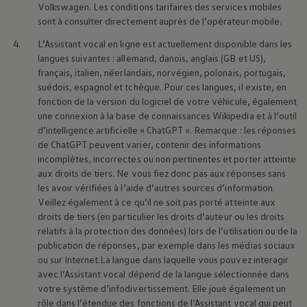
All (13)
Design (4)
Points forts (2)
Technologie
Volkswagen
. Les conditions tarifaires des services mobiles
13 de 13
éléments
sont à consulter directement auprès de l’opérateur mobile.
4.
L’Assistant vocal en ligne est actuellement disponible dans les
langues suivantes : allemand, danois, anglais (GB et US),
français, italien, néerlandais, norvégien, polonais, portugais,
suédois, espagnol et tchèque. Pour ces langues, il existe, en
fonction de la version du logiciel de votre véhicule, également
une connexion à la base de connaissances Wikipedia et à l’outil
d’intelligence artificielle « ChatGPT ». Remarque : les réponses
de ChatGPT peuvent varier, contenir des informations
incomplètes, incorrectes ou non pertinentes et porter atteinte
aux droits de tiers. Ne vous fiez donc pas aux réponses sans
les avoir vérifiées à l’aide d’autres sources d’information.
Veillez également à ce qu’il ne soit pas porté atteinte aux
droits de tiers (en particulier les droits d’auteur ou les droits
relatifs à la protection des données) lors de l’utilisation ou de la
publication de réponses, par exemple dans les médias sociaux
ou sur Internet.La langue dans laquelle vous pouvez interagir
avec l’Assistant vocal dépend de la langue sélectionnée dans
votre système d’infodivertissement. Elle joue également un
En savoir plus sur l’
extérieur
En 
rôle dans l’étendue des fonctions de l’Assistant vocal qui peut