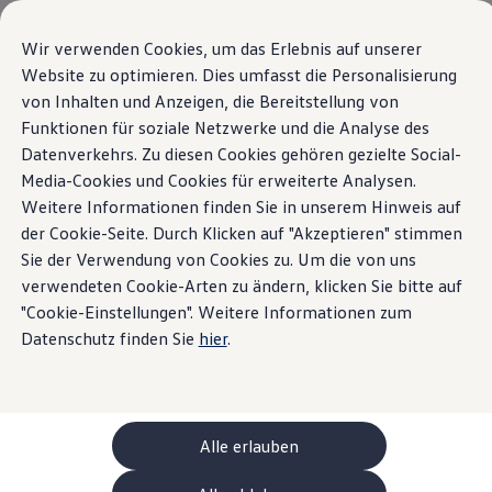
Modèles et configurateur
Votre configuration
Wir verwenden Cookies, um das Erlebnis auf unserer
Modèles spéciaux UNITED
Website zu optimieren. Dies umfasst die Personalisierung
Conseil et achat
Aperçu
Lignes d’équipements
Moteurs
Extérieur
Intérieu
von Inhalten und Anzeigen, die Bereitstellung von
Sauter
Passer
Offres actuelles
au
au
Clients professionnels et gestion de flotte
Funktionen für soziale Netzwerke und die Analyse des
contenu
pied
Véhicules en stock
Datenverkehrs. Zu diesen Cookies gehören gezielte Social-
La Golf Variant
Afficher les filtres
principal
de
Occasions
Variantes
5
Media-Cookies und Cookies für erweiterte Analysen.
Financement
page
Calculateur de leasing
Weitere Informationen finden Sie in unserem Hinweis auf
Électromobilité
der Cookie-Seite. Durch Klicken auf "Akzeptieren" stimmen
Coûts et financement
Sie der Verwendung von Cookies zu. Um die von uns
Recharge et autonomie
Recharger à domicile
verwendeten Cookie-Arten zu ändern, klicken Sie bitte auf
Recharger en déplacement
"Cookie-Einstellungen". Weitere Informationen zum
Trend
Li
Simulateur de temps de recharge
Datenschutz finden Sie
hier
.
Simulateur d’autonomie
Prix TVA incluse
33'400.00 CHF
Pr
Le planificateur d’itinéraires pour véhicules éle
Modèles standard
Helion
MOTEURS (1 disponible)
MO
Recharge bidirectionnelle
Mild-Hybrid
Automatique
ChargeOn
Puissance
85kW
Technologie et batterie
Alle erlauben
MEB: batterie avec système
Cylindrée
1,5L
Durabilité