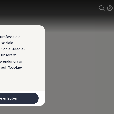
 umfasst die
 soziale
 Social-Media-
n unserem
erwendung von
 auf "Cookie-
le erlauben