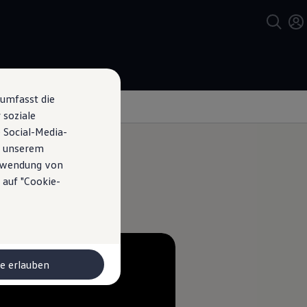
 umfasst die
 soziale
 Social-Media-
n unserem
erwendung von
 auf "Cookie-
le erlauben