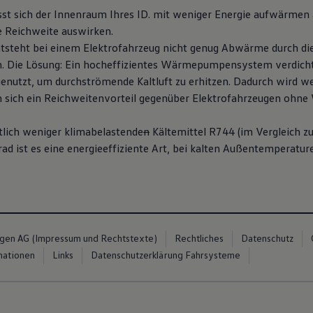
sst sich der Innenraum Ihres ID. mit weniger Energie aufwärmen
ie Reichweite auswirken.
ntsteht bei einem Elektrofahrzeug nicht genug Abwärme durch 
n. Die Lösung: Ein hocheffizientes Wärmepumpensystem verdicht
utzt, um durchströmende Kaltluft zu erhitzen. Dadurch wird weni
n sich ein Reichweitenvorteil gegenüber Elektrofahrzeugen oh
ich weniger klimabelastende
n
Kältemittel R744 (im Vergleich zu
d ist es eine energieeffiziente Art, bei kalten Außentemperature
gen AG (Impressum und Rechtstexte)
Rechtliches
Datenschutz
mationen
Links
Datenschutzerklärung Fahrsysteme