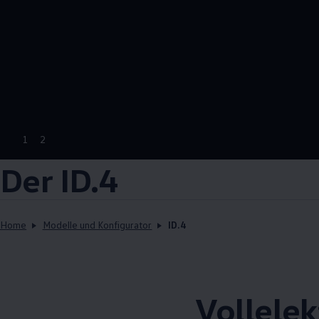
1
2
Der ID.4
Home
Modelle und Konfigurator
ID.4
Vollelek