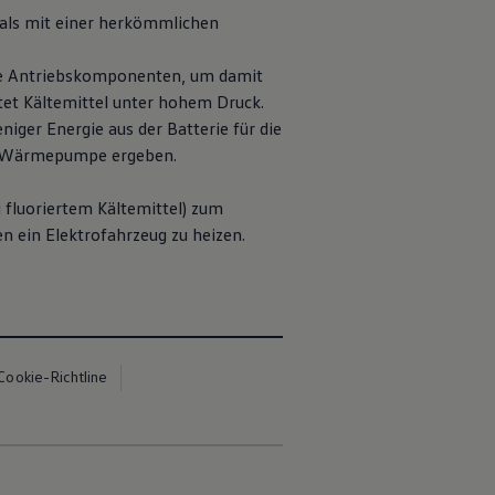
 als mit einer herkömmlichen
die Antriebskomponenten, um damit
et Kältemittel unter hohem Druck.
ger Energie aus der Batterie für die
ne Wärmepumpe ergeben.
 fluoriertem Kältemittel) zum
n ein Elektrofahrzeug zu heizen.
Cookie-Richtline