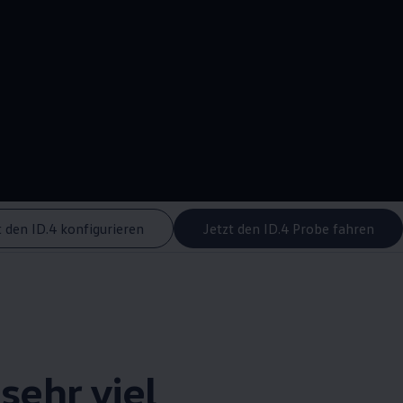
--:--
Remaining time, --:-
t den ID.4 konfigurieren
Jetzt den ID.4 Probe fahren
sehr viel