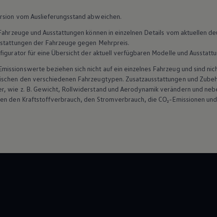
rsion vom Auslieferungsstand abweichen.
n Fahrzeuge und Ausstattungen können in einzelnen Details vom aktuellen
sstattungen der Fahrzeuge gegen Mehrpreis.
figurator für eine Übersicht der aktuell verfügbaren Modelle und Ausstatt
ssionswerte beziehen sich nicht auf ein einzelnes Fahrzeug und sind nic
ischen den verschiedenen Fahrzeugtypen. Zusatzausstattungen und Zubehö
r, wie z. B. Gewicht, Rollwiderstand und Aerodynamik verändern und ne
ten den Kraftstoffverbrauch, den Stromverbrauch, die CO₂-Emissionen und