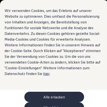
Modelle und Konfigurator
Ihre Konfiguration
Wir verwenden Cookies, um das Erlebnis auf unserer
Sondermodelle UNITED
Website zu optimieren. Dies umfasst die Personalisierung
Beratung und Kauf
von Inhalten und Anzeigen, die Bereitstellung von
Zum
Zum
Aktuelle Angebote
Hauptinhalt
Footer
Geschäftskunden und Flotten
Funktionen für soziale Netzwerke und die Analyse des
Keyless Access
springen
springen
Sofort verfügbare Fahrzeuge
Datenverkehrs. Zu diesen Cookies gehören gezielte Social-
Occasionen
Media-Cookies und Cookies für erweiterte Analysen.
Finanzierung
Leasing-Rechner
Weitere Informationen finden Sie in unserem Hinweis auf
Elektromobilität
der Cookie-Seite. Durch Klicken auf "Akzeptieren" stimmen
Komfortabler Einstieg
Kosten und Finanzierung
Sie der Verwendung von Cookies zu. Um die von uns
Laden und Reichweite
Zuhause Laden
verwendeten Cookie-Arten zu ändern, klicken Sie bitte auf
Unterwegs Laden
"Cookie-Einstellungen". Weitere Informationen zum
Bidirektionales Laden
Datenschutz finden Sie
hier
.
Erneuerbare Energielösung: Helion
Ladezeitsimulator
Reichweitensimulator
e-Routenplaner
ChargeOn
Technologie und Batterie
Alle erlauben
Wie das Batteriesystem der ID. Modelle funktio
Nachhaltigkeit