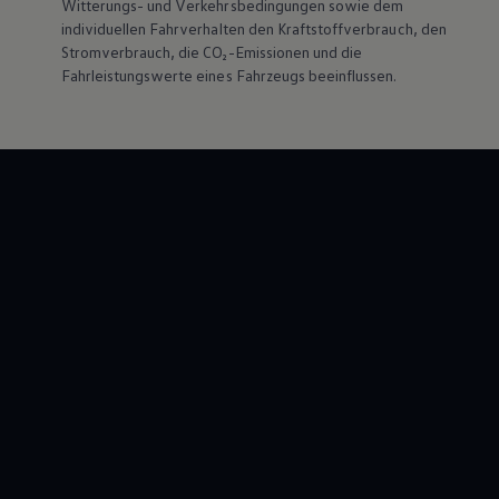
Witterungs- und Verkehrsbedingungen sowie dem
individuellen Fahrverhalten den Kraftstoffverbrauch, den
Stromverbrauch, die CO₂-Emissionen und die
Fahrleistungswerte eines Fahrzeugs beeinflussen.