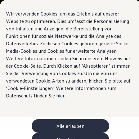
Modelle und Konfigurator
Ihre Konfiguration
Wir verwenden Cookies, um das Erlebnis auf unserer
Sondermodelle UNITED
Website zu optimieren. Dies umfasst die Personalisierung
Beratung und Kauf
von Inhalten und Anzeigen, die Bereitstellung von
Zum
Zum
Aktuelle Angebote
Hauptinhalt
Footer
Geschäftskunden und Flotten
Funktionen für soziale Netzwerke und die Analyse des
Automatische Distanzregelung
springen
springen
Sofort verfügbare Fahrzeuge
Datenverkehrs. Zu diesen Cookies gehören gezielte Social-
Occasionen
Media-Cookies und Cookies für erweiterte Analysen.
Finanzierung
Leasing-Rechner
Weitere Informationen finden Sie in unserem Hinweis auf
Elektromobilität
der Cookie-Seite. Durch Klicken auf "Akzeptieren" stimmen
Hält Abstand.
Und
Kosten und Finanzierung
Sie der Verwendung von Cookies zu. Um die von uns
Laden und Reichweite
Zuhause Laden
verwendeten Cookie-Arten zu ändern, klicken Sie bitte auf
Tempolimits ein.
Unterwegs Laden
"Cookie-Einstellungen". Weitere Informationen zum
Bidirektionales Laden
Datenschutz finden Sie
hier
.
Erneuerbare Energielösung: Helion
Ladezeitsimulator
Reichweitensimulator
e-Routenplaner
ChargeOn
Technologie und Batterie
Alle erlauben
Wie das Batteriesystem der ID. Modelle funktio
Nachhaltigkeit