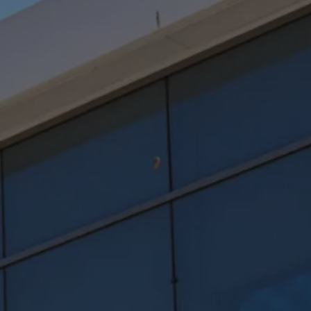
Garantie & Lebensdauer
Recycling: Rohstoffe zurückgewinnen
ID. Head-up-Display
Volkswagen Wärmepumpe
Service und Zubehör
Rückrufaktionen
Service und Ersatzteile
Zubehör und Lifestyle
Garantie
Dienstleistungspakete
Pannen- und Unfallhilfe
Clever Repair / Totalrepair
Online Schadenmeldung
Versicherungen
Digitale Extras
Dienste für Ihr Modell finden
Volkswagen Apps, Login und Shop
Handy und Fahrzeug verbinden
Updates für Software, Karten und Radio
Digitales Bordbuch
2G/3G Netzabschaltung
myVolkswagen
Entdecken und Erleben
Fussball-Engagement
Volkswagen Magazin