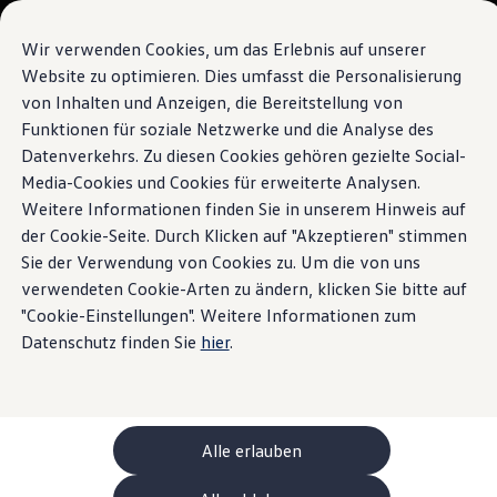
Modelle und Konfigurator
Ihre Konfiguration
Wir verwenden Cookies, um das Erlebnis auf unserer
Sondermodelle UNITED
Website zu optimieren. Dies umfasst die Personalisierung
Beratung und Kauf
von Inhalten und Anzeigen, die Bereitstellung von
Zum
Zum
Aktuelle Angebote
Hauptinhalt
Footer
Geschäftskunden und Flotten
Funktionen für soziale Netzwerke und die Analyse des
springen
springen
Sofort verfügbare Fahrzeuge
Datenverkehrs. Zu diesen Cookies gehören gezielte Social-
Occasionen
Media-Cookies und Cookies für erweiterte Analysen.
Finanzierung
Leasing-Rechner
Weitere Informationen finden Sie in unserem Hinweis auf
Elektromobilität
der Cookie-Seite. Durch Klicken auf "Akzeptieren" stimmen
Kosten und Finanzierung
Sie der Verwendung von Cookies zu. Um die von uns
Laden und Reichweite
Zuhause Laden
verwendeten Cookie-Arten zu ändern, klicken Sie bitte auf
Unterwegs Laden
"Cookie-Einstellungen". Weitere Informationen zum
Bidirektionales Laden
Datenschutz finden Sie
hier
.
Erneuerbare Energielösung: Helion
Ladezeitsimulator
Reichweitensimulator
e-Routenplaner
ChargeOn
Technologie und Batterie
Alle erlauben
Wie das Batteriesystem der ID. Modelle funktio
Nachhaltigkeit