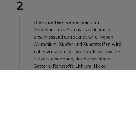
2
Die Einzelteile werden dann im
Zerkleinerer zu Granulat zerrieben, das
anschliessend getrocknet wird. Neben
Aluminium, Kupfer und Kunststoffen wird
dabei vor allem das wertvolle «Schwarze
Pulver» gewonnen, das die wichtigen
Batterie-Rohstoffe Lithium, Nickel,
Mangan und Kobalt sowie Graphit enthält.