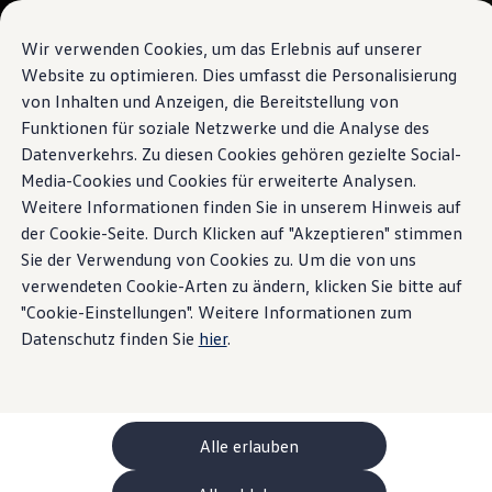
Modelle und Konfigurator
Ihre Konfiguration
Wir verwenden Cookies, um das Erlebnis auf unserer
Sondermodelle UNITED
Website zu optimieren. Dies umfasst die Personalisierung
Beratung und Kauf
von Inhalten und Anzeigen, die Bereitstellung von
Zum
Zum
Aktuelle Angebote
Hauptinhalt
Footer
Geschäftskunden und Flotten
Funktionen für soziale Netzwerke und die Analyse des
springen
springen
Sofort verfügbare Fahrzeuge
Datenverkehrs. Zu diesen Cookies gehören gezielte Social-
Occasionen
Media-Cookies und Cookies für erweiterte Analysen.
Finanzierung
Leasing-Rechner
Weitere Informationen finden Sie in unserem Hinweis auf
Elektromobilität
der Cookie-Seite. Durch Klicken auf "Akzeptieren" stimmen
Kosten und Finanzierung
Sie der Verwendung von Cookies zu. Um die von uns
Laden und Reichweite
Zuhause Laden
verwendeten Cookie-Arten zu ändern, klicken Sie bitte auf
Unterwegs Laden
"Cookie-Einstellungen". Weitere Informationen zum
Bidirektionales Laden
Datenschutz finden Sie
hier
.
Erneuerbare Energielösung: Helion
Ladezeitsimulator
Reichweitensimulator
e-Routenplaner
ChargeOn
Technologie und Batterie
Alle erlauben
Wie das Batteriesystem der ID. Modelle funktio
Nachhaltigkeit