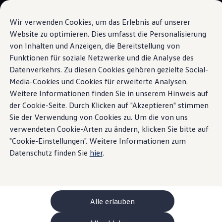
Modelle und Konfigurator
Ihre Konfiguration
Wir verwenden Cookies, um das Erlebnis auf unserer
Sondermodelle UNITED
Website zu optimieren. Dies umfasst die Personalisierung
Beratung und Kauf
von Inhalten und Anzeigen, die Bereitstellung von
Zum
Zum
Aktuelle Angebote
Hauptinhalt
Footer
Geschäftskunden und Flotten
Funktionen für soziale Netzwerke und die Analyse des
Sprachassistenten
springen
springen
Sofort verfügbare Fahrzeuge
Datenverkehrs. Zu diesen Cookies gehören gezielte Social-
Occasionen
Media-Cookies und Cookies für erweiterte Analysen.
Finanzierung
Leasing-Rechner
Weitere Informationen finden Sie in unserem Hinweis auf
Elektromobilität
der Cookie-Seite. Durch Klicken auf "Akzeptieren" stimmen
Sagen Sie Ihrem ID.
Kosten und Finanzierung
Sie der Verwendung von Cookies zu. Um die von uns
Laden und Reichweite
Zuhause Laden
verwendeten Cookie-Arten zu ändern, klicken Sie bitte auf
«
Hallo!»
Unterwegs Laden
"Cookie-Einstellungen". Weitere Informationen zum
Bidirektionales Laden
Datenschutz finden Sie
hier
.
Erneuerbare Energielösung: Helion
Ladezeitsimulator
Reichweitensimulator
e-Routenplaner
ChargeOn
Technologie und Batterie
Alle erlauben
Wie das Batteriesystem der ID. Modelle funktio
Nachhaltigkeit