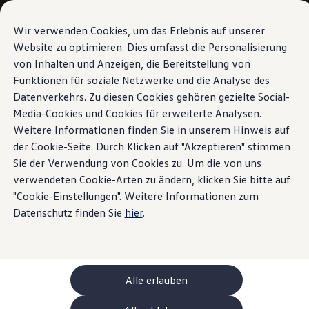
Modelle und Konfigurator
Ihre Konfiguration
Wir verwenden Cookies, um das Erlebnis auf unserer
Sondermodelle UNITED
Website zu optimieren. Dies umfasst die Personalisierung
Beratung und Kauf
von Inhalten und Anzeigen, die Bereitstellung von
Zum
Zum
Aktuelle Angebote
Hauptinhalt
Footer
Geschäftskunden und Flotten
Funktionen für soziale Netzwerke und die Analyse des
springen
springen
Sofort verfügbare Fahrzeuge
Datenverkehrs. Zu diesen Cookies gehören gezielte Social-
Occasionen
Media-Cookies und Cookies für erweiterte Analysen.
Finanzierung
Leasing-Rechner
Weitere Informationen finden Sie in unserem Hinweis auf
Elektromobilität
der Cookie-Seite. Durch Klicken auf "Akzeptieren" stimmen
Kosten und Finanzierung
Sie der Verwendung von Cookies zu. Um die von uns
Laden und Reichweite
Zuhause Laden
verwendeten Cookie-Arten zu ändern, klicken Sie bitte auf
Unterwegs Laden
"Cookie-Einstellungen". Weitere Informationen zum
Bidirektionales Laden
Datenschutz finden Sie
hier
.
Erneuerbare Energielösung: Helion
Ladezeitsimulator
Reichweitensimulator
e-Routenplaner
ChargeOn
Technologie und Batterie
Alle erlauben
Wie das Batteriesystem der ID. Modelle funktio
Nachhaltigkeit