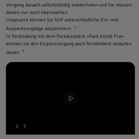
Vorgang danach selbstständig wiederholen und Sie müssen
Technologie &
diesen nur noch überwachen.
Insgesamt können Sie fünf unterschiedliche Ein- und
Innovation
1
Ausparkvorgänge abspeichern.
In Verbindung mit dem Parkassistent «Park Assist Pro»
können Sie den Einparkvorgang auch fernbedient ablaufen
3
lassen
.
--:--
2
5
Remaining time, --:--