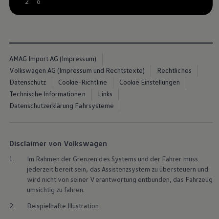
--:--
2
6
Remaining time, --:--
AMAG Import AG (Impressum)
Volkswagen AG (Impressum und Rechtstexte)
Rechtliches
Datenschutz
Cookie-Richtline
Cookie Einstellungen
Technische Informationen
Links
Datenschutzerklärung Fahrsysteme
Disclaimer von Volkswagen
Mehr zur
Volkswagen
App
Me
1.
Im Rahmen der Grenzen des Systems und der Fahrer muss
Un
jederzeit bereit sein, das Assistenzsystem zu übersteuern und
wird nicht von seiner Verantwortung entbunden, das Fahrzeug
umsichtig zu fahren.
2.
Beispielhafte Illustration