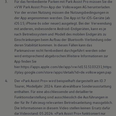
3.
Für das fernbediente Parken mit Park Assist Pro müssen Sie die
Häufig gestellt Fragen
«VW Park Assist Pro» App der
Volkswagen
AG herunterladen.
Vor der ersten Nutzung müssen die Nutzungsbedingungen in
der App angenommen werden. Die App ist für iOS-Geräte (ab
Was ist der ID. Polo?
iOS 15; iPhone 6s oder neuer) ausgelegt. Bei der Verwendung
Warum heisst das Modell
mit anderen, insbesondere Android-Endgeräten, kann es je
ID. Polo?
nach Betriebssystem und Modell des mobilen Endgeräts zu
Ab wann kann man den ID. Polo
Einschränkungen beim Aufbau der Bluetooth-Verbindung oder
deren Stabilität kommen. In diesen Fällen kann das
bestellen?
Parkmanöver nicht fernbedient durchgeführt werden oder
Gibt es spezielle
wird entsprechend abgebrochen.Weitere Informationen zur
Ausstattungsvarianten zum
App finden Sie
Marktstart?
hier:https://apps.apple.com/de/app/vw/id1515103231;https:
//play.google.com/store/apps/details?id=de.volkswagen.pap
4.
Der «Park Assist Pro» wird beispielhaft dargestellt am ID.7
Show More (3)
Tourer, Modelljahr: 2024. Kann abwählbare Sonderausstattung
enthalten. Für eine abschliessende und detaillierte
Funktionsdarstellung sind ausschliesslich die Ausführungen in
der für Ihr Fahrzeug relevanten Betriebsanleitung massgeblich.
Nächste Schritte
Die Informationen in diesem Video stellen keinen Ersatz dafür
dar.Videostand: 05.2024. «Park Assist Pro» funktioniert nur