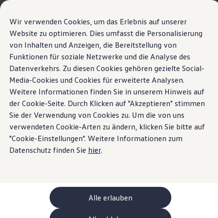
Modelle und Konfigurator
Ihre Konfiguration
Wir verwenden Cookies, um das Erlebnis auf unserer
Sondermodelle UNITED
Website zu optimieren. Dies umfasst die Personalisierung
Beratung und Kauf
Der neue ID. Polo
von Inhalten und Anzeigen, die Bereitstellung von
Zum
Zum
Aktuelle Angebote
Hauptinhalt
Footer
Geschäftskunden und Flotten
Funktionen für soziale Netzwerke und die Analyse des
Parkassistenzsysteme
springen
springen
Sofort verfügbare Fahrzeuge
Datenverkehrs. Zu diesen Cookies gehören gezielte Social-
Highlights
Details & Ausstattung
Occasionen
Media-Cookies und Cookies für erweiterte Analysen.
Finanzierung
Leasing-Rechner
Weitere Informationen finden Sie in unserem Hinweis auf
Home
Modelle und Konfigurator
Neue ID. Polo
Elektromobilität
der Cookie-Seite. Durch Klicken auf "Akzeptieren" stimmen
Parkassistenzsysteme
Kosten und Finanzierung
Sie der Verwendung von Cookies zu. Um die von uns
Laden und Reichweite
Zuhause Laden
verwendeten Cookie-Arten zu ändern, klicken Sie bitte auf
für den ID. Polo im
Unterwegs Laden
"Cookie-Einstellungen". Weitere Informationen zum
Das steckt im ID. Polo
Bidirektionales Laden
Datenschutz finden Sie
hier
.
Überblick
Erneuerbare Energielösung: Helion
Ladezeitsimulator
Details & Ausstattung
Reichweitensimulator
e-Routenplaner
Folgende Parkassistenzsysteme sind für die
ChargeOn
Technologie und Batterie
Modellvarianten des ID.Polo verfügbar:
Alle erlauben
Wie das Batteriesystem der ID. Modelle funktio
Nachhaltigkeit