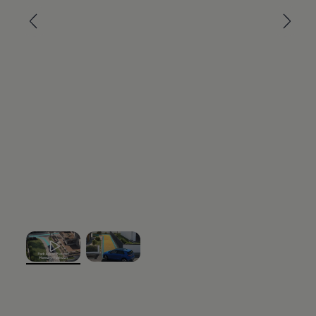
Mehr zu
Laden und Reichweite
Me
Fahrerassistenzsyst
eme
, 1 von 2
, 2 von 2