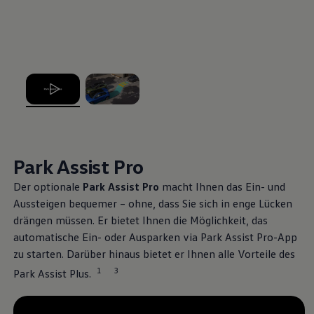
beleuchtete
Volkswagen
Logos und IQ.LIGHT – LED-
Matrix-Scheinwerfer machen die markante
Lichtsignatur auf Wunsch noch prägnanter.
Mehr zum Exterieur
Interieur
, 1 von 2
, 2 von 2
Willkommen im ID. Polo. Erleben Sie einen
Innenraum, der Klarheit und einfache Bedienung
Park Assist Pro
harmonisch verbindet. Grosse Displays, haptische
Tasten, beheizbare Sitze und praktische USB-C-
Der optionale
Park Assist Pro
macht Ihnen das Ein- und
Anschlüsse schaffen Übersicht und Komfort.
Aussteigen bequemer – ohne, dass Sie sich in enge Lücken
Hochwertige Materialien und Textilien schaffen ein
drängen müssen. Er bietet Ihnen die Möglichkeit, das
angenehm offenes Raumkonzept, das sich schon
automatische Ein- oder Ausparken via Park Assist Pro-App
beim Einsteigen wie Ankommen anfühlt.
zu starten. Darüber hinaus bietet er Ihnen alle Vorteile des
1
3
Park Assist Plus.
Mehr zum Interieur