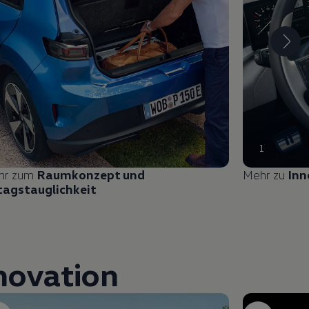
1
hr zum
Raumkonzept und
Mehr zu
Inn
tagstauglichkeit
nnovation