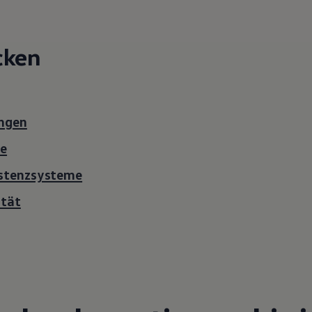
cken
ngen
ie
istenzsysteme
ität