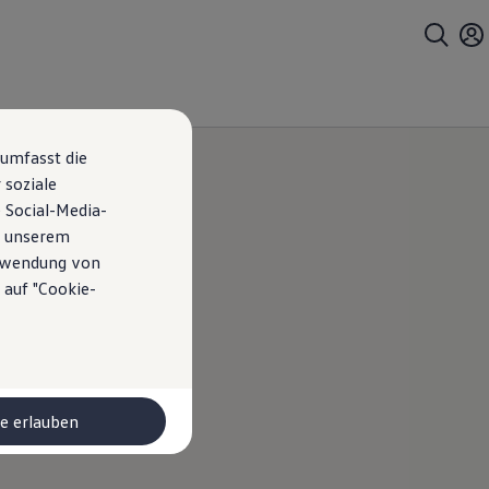
 umfasst die
 soziale
 Social-Media-
n unserem
erwendung von
 auf "Cookie-
o
le erlauben