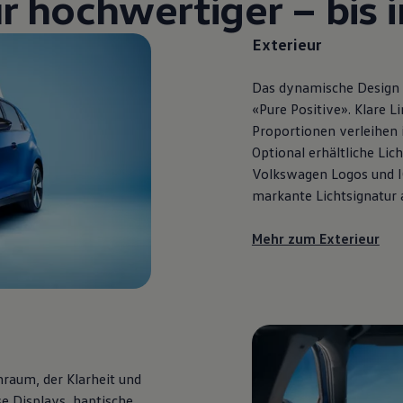
r hochwertiger – bis i
Exterieur
Das dynamische Design d
«Pure Positive». Klare 
Proportionen verleihen 
Optional erhältliche Lic
Volkswagen
Logos und I
markante Lichtsignatur
Mehr zum Exterieur
raum, der Klarheit und
e Displays, haptische