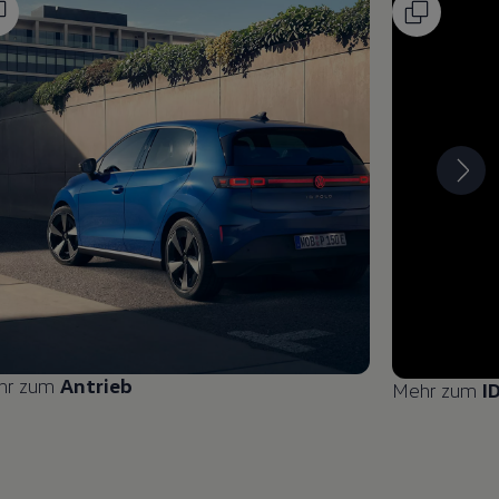
hr zum
Antrieb
Mehr zum
I