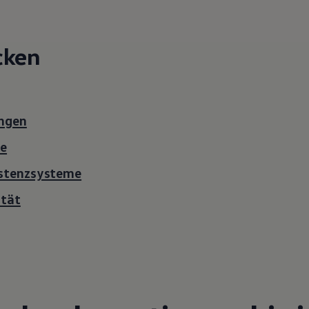
cken
ngen
ie
istenzsysteme
ität