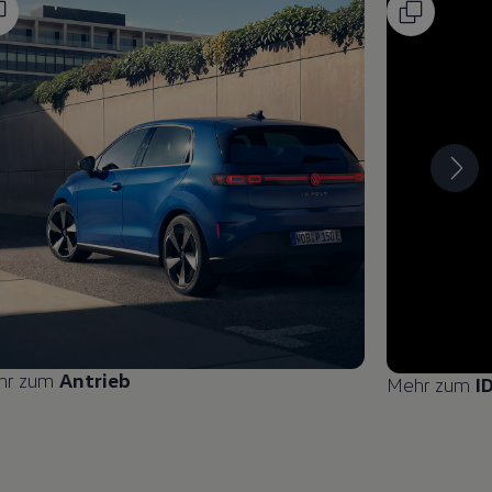
hr zum
Antrieb
Mehr zum
I