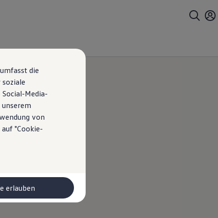
 umfasst die
 soziale
 Social-Media-
n unserem
erwendung von
 auf "Cookie-
o
le erlauben