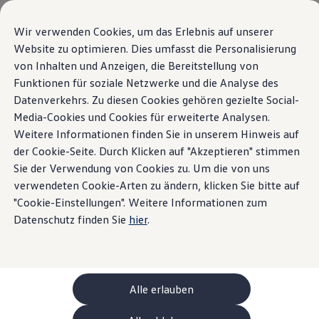
Modelle und Konfigurator
Ihre Konfiguration
Wir verwenden Cookies, um das Erlebnis auf unserer
Sondermodelle UNITED
Website zu optimieren. Dies umfasst die Personalisierung
Beratung und Kauf
Der neue ID. Polo
von Inhalten und Anzeigen, die Bereitstellung von
Zum
Zum
Aktuelle Angebote
Hauptinhalt
Footer
Geschäftskunden und Flotten
Funktionen für soziale Netzwerke und die Analyse des
springen
springen
Sofort verfügbare Fahrzeuge
Datenverkehrs. Zu diesen Cookies gehören gezielte Social-
Highlights
Details & Ausstattung
Occasionen
Media-Cookies und Cookies für erweiterte Analysen.
Finanzierung
Leasing-Rechner
Weitere Informationen finden Sie in unserem Hinweis auf
Home
Modelle und Konfigurator
Neue ID. Polo
Elektromobilität
der Cookie-Seite. Durch Klicken auf "Akzeptieren" stimmen
Kosten und Finanzierung
Sie der Verwendung von Cookies zu. Um die von uns
Laden und Reichweite
Zuhause Laden
verwendeten Cookie-Arten zu ändern, klicken Sie bitte auf
Unterwegs Laden
"Cookie-Einstellungen". Weitere Informationen zum
Das steckt im ID. Polo
Bidirektionales Laden
Datenschutz finden Sie
hier
.
Erneuerbare Energielösung: Helion
Ladezeitsimulator
Details & Ausstattung
Reichweitensimulator
e-Routenplaner
ChargeOn
Technologie und Batterie
Alle erlauben
Wie das Batteriesystem der ID. Modelle funktio
Nachhaltigkeit