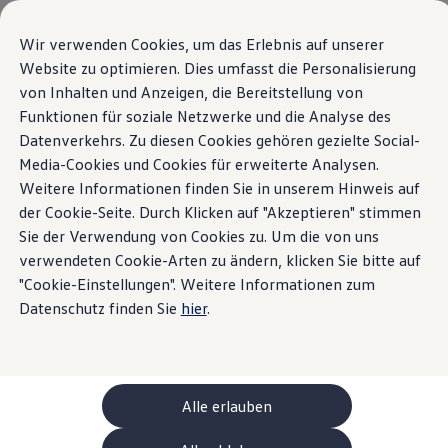
Modelle und Konfigurator
Ihre Konfiguration
Wir verwenden Cookies, um das Erlebnis auf unserer
Sondermodelle UNITED
Website zu optimieren. Dies umfasst die Personalisierung
Beratung und Kauf
Der neue ID. Polo
von Inhalten und Anzeigen, die Bereitstellung von
Zum
Zum
Aktuelle Angebote
Hauptinhalt
Footer
Geschäftskunden und Flotten
Funktionen für soziale Netzwerke und die Analyse des
springen
springen
Sofort verfügbare Fahrzeuge
Datenverkehrs. Zu diesen Cookies gehören gezielte Social-
Highlights
Details & Ausstattung
Occasionen
Media-Cookies und Cookies für erweiterte Analysen.
Finanzierung
Leasing-Rechner
Weitere Informationen finden Sie in unserem Hinweis auf
Home
Modelle und Konfigurator
Neue ID. Polo
Elektromobilität
der Cookie-Seite. Durch Klicken auf "Akzeptieren" stimmen
Kosten und Finanzierung
Sie der Verwendung von Cookies zu. Um die von uns
Laden und Reichweite
Zuhause Laden
verwendeten Cookie-Arten zu ändern, klicken Sie bitte auf
Unterwegs Laden
"Cookie-Einstellungen". Weitere Informationen zum
Das steckt im ID. Polo
Bidirektionales Laden
Datenschutz finden Sie
hier
.
Erneuerbare Energielösung: Helion
Ladezeitsimulator
Details & Ausstattung
Reichweitensimulator
e-Routenplaner
ChargeOn
Technologie und Batterie
Alle erlauben
Wie das Batteriesystem der ID. Modelle funktio
Nachhaltigkeit