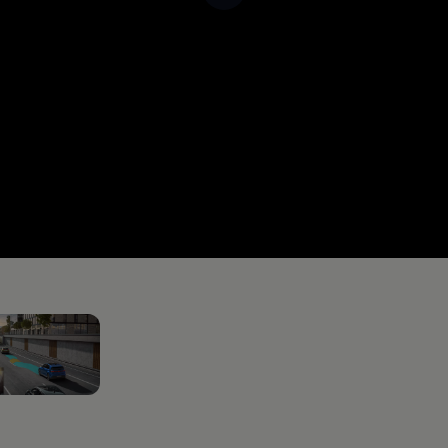
Mehr zur
Wärmepumpe
Me
n 2