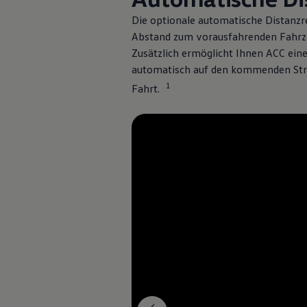
Die optionale automatische Distanzre
Abstand zum vorausfahrenden Fahrze
Zusätzlich ermöglicht Ihnen ACC ein
automatisch auf den kommenden Stras
1
Fahrt.
2
3
Mehr zu
Ausstattungslinien
Intellig