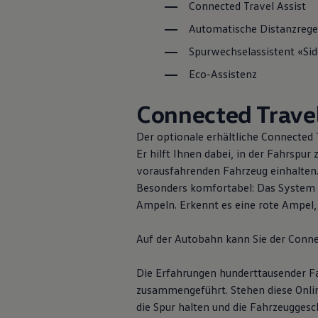
Connected Travel Assist
Garantie & Lebensdauer
Recycling: Rohstoffe zurückgewinnen
Automatische Distanzreg
ID. Head-up-Display
Volkswagen Wärmepumpe
ID. Polo entde
Spurwechselassistent «Sid
Service und Zubehör
Rückrufaktionen
Eco-Assistenz
Service und Ersatzteile
Design
Zubehör und Lifestyle
Connected Travel
Garantie
Dienstleistungspakete
Ausstattu
Pannen- und Unfallhilfe
Der optionale erhältliche Connected T
Clever Repair / Totalrepair
Technolog
Er hilft Ihnen dabei, in der Fahrspur
Online Schadenmeldung
vorausfahrenden Fahrzeug einhalten
Versicherungen
Fahrerass
Digitale Extras
Besonders komfortabel: Das System 
Dienste für Ihr Modell finden
Konnektiv
Ampeln. Erkennt es eine rote Ampel,
Volkswagen Apps, Login und Shop
Handy und Fahrzeug verbinden
FAQ
Updates für Software, Karten und Radio
Auf der Autobahn kann Sie der Conne
Digitales Bordbuch
2G/3G Netzabschaltung
Die Erfahrungen hunderttausender F
myVolkswagen
Entdecken und Erleben
zusammengeführt. Stehen diese Onli
Fussball-Engagement
die Spur halten und die Fahrzeuggesc
Volkswagen Magazin