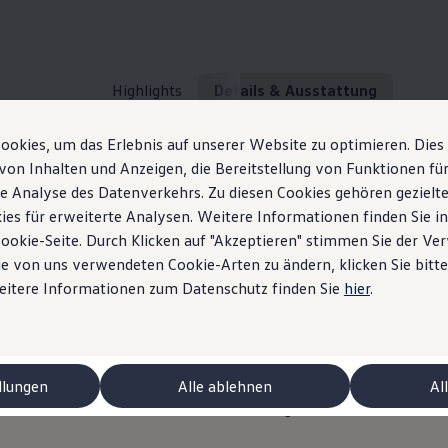
Highlights
Details & Ausstattung
okies, um das Erlebnis auf unserer Website zu optimieren. Dies
Fahrassistenzsysteme
von Inhalten und Anzeigen, die Bereitstellung von Funktionen für
e Analyse des Datenverkehrs. Zu diesen Cookies gehören gezielte
ies für erweiterte Analysen. Weitere Informationen finden Sie i
Cookie-Seite. Durch Klicken auf "Akzeptieren" stimmen Sie der V
e von uns verwendeten Cookie-Arten zu ändern, klicken Sie bitte
nzsysteme für den ID.
Das steckt im ID. Pol
Weitere Informationen zum Datenschutz finden Sie
hier
.
Details & Ausstattung
llungen
Alle ablehnen
Al
ür die Modellvarianten des ID.Polo verfügbar:
niert