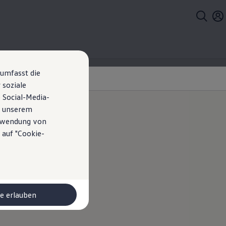
 umfasst die
 soziale
 Social-Media-
n unserem
erwendung von
 auf "Cookie-
Polo im
o
le erlauben