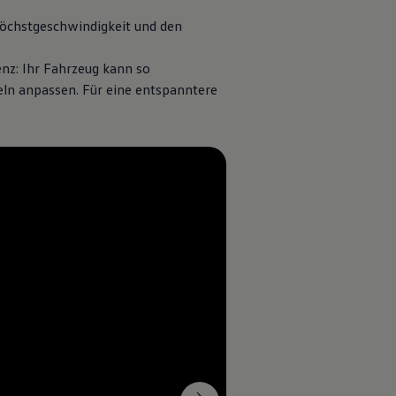
Höchstgeschwindigkeit und den
nz: Ihr Fahrzeug kann so
ln anpassen. Für eine entspanntere
1
hr zum
Raumkonzept und
Mehr zu
Inn
tagstauglichkeit
nnovation