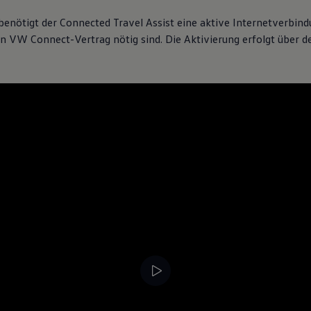
r hochwertiger – bis i
benötigt der Connected Travel Assist eine aktive Internetverbind
Exterieur
n VW Connect-Vertrag nötig sind. Die Aktivierung erfolgt über 
Das dynamische Design d
«Pure Positive». Klare 
Proportionen verleihen 
Optional erhältliche Lic
Volkswagen
Logos und I
markante Lichtsignatur
Mehr zum Exterieur
raum, der Klarheit und
e Displays, haptische