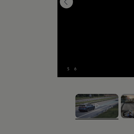
5
6
Mehr zu
Laden und Reichweite
, 1 von 2
, 2 vo