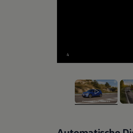
Tasten, beheizbare Sitze und praktische USB-C-
Übersicht und Komfort. Hochwertige Materialien 
ein angenehm offenes Raumkonzept, das sich sc
wie Ankommen anfühlt.
Mehr zum Interieur
4
A
, 1 von 2
, 2 vo
Automatische Di