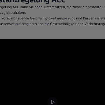
gelung ACC kann Sie dabei unterstützen, die zuvor eingestellte 
ug einzuhalten.
e vorausschauende Geschwindigkeitsanpassung und Kurvenassiste
senverlauf reagieren und die Geschwindigkeit den Verkehrsrege
Mehr zur
Anhängevorrichtung
Me
All
ente Technologie & I