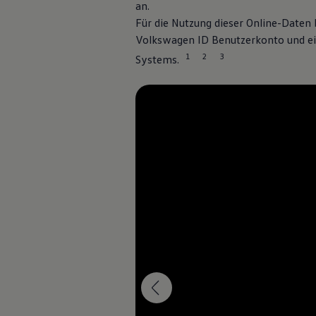
Eine Spu
an.
Volkswagen Blog
Für die Nutzung dieser Online-Daten 
Volkswagen
ID Benutzerkonto und ei
1
2
3
Systems.
Interieur
Willkommen im ID. Polo. Erleben Sie einen Innen
einfache Bedienung harmonisch verbindet. Gross