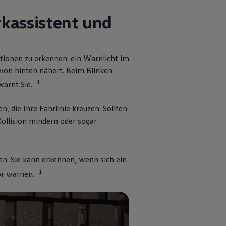
me
rkassistent und
ationen zu erkennen: ein Warnlicht im
 von hinten nähert. Beim Blinken
1
warnt Sie.
 die Ihre Fahrlinie kreuzen. Sollten
Kollision mindern oder sogar
en: Sie kann erkennen, wenn sich ein
1
or warnen.
4
hr zu
Assistenzsystemen für mehr
Mehr zu
Ass
herheit
Sicht