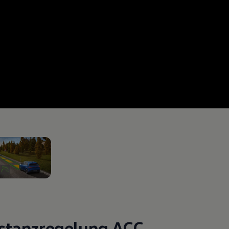
Anschlüsse schaffen
und Textilien schaffen
hon beim Einsteigen
1
usstattungen & Desi
n 2
stanzregelung ACC