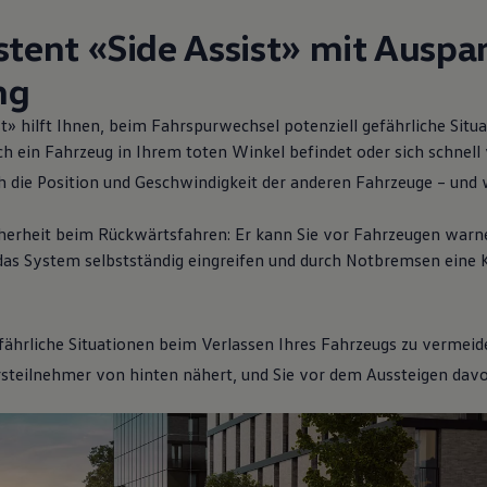
ahrerassistenzsyste
tent «Side Assist» mit Auspa
ng
t» hilft Ihnen, beim Fahrspurwechsel potenziell gefährliche Situ
ich ein Fahrzeug in Ihrem toten Winkel befindet oder sich schnell
ch die Position und Geschwindigkeit der anderen Fahrzeuge – und 
herheit beim Rückwärtsfahren: Er kann Sie vor Fahrzeugen warnen,
n das System selbstständig eingreifen und durch Notbremsen eine 
fährliche Situationen beim Verlassen Ihres Fahrzeugs zu vermeid
4
steilnehmer von hinten nähert, und Sie vor dem Aussteigen dav
Mehr zu
Parkassistenzsystemen
Me
Sic