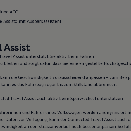
elung ACC
cken
e Assist» mit Ausparkassistent
 Assist
ngen
ravel Assist unterstützt Sie aktiv beim Fahren.
ie
 zu bleiben und sorgt dafür, dass Sie eine eingestellte Höchstge
.
istenzsysteme
kann die Geschwindigkeit vorausschauend anpassen – zum Beispi
ität
 kann es das Fahrzeug sogar bis zum Stillstand abbremsen.
cted Travel Assist auch aktiv beim Spurwechsel unterstützen.
ahrerinnen und Fahrer eines
Volkswagen
werden anonymisiert in
ne-Daten zur Verfügung, kann der Connected Travel Assist auch
hwindigkeit an den Strassenverlauf noch besser anpassen. So fühlt